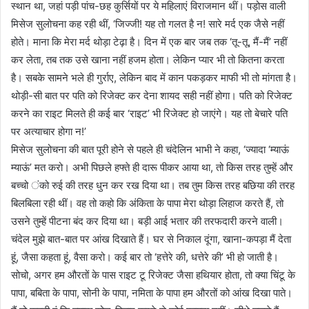
स्थान था, जहां पड़ी पांच-छह कुर्सियों पर ये महिलाएं विराजमान थीं। पड़ोस वाली
मिसेज सुलोचना कह रही थीं, ‘जिज्जी! यह तो गलत है न! सारे मर्द एक जैसे नहीं
होते। माना कि मेरा मर्द थोड़ा टेढ़ा है। दिन में एक बार जब तक ‘तू-तू, मैं-मैं’ नहीं
कर लेता, तब तक उसे खाना नहीं हजम होता। लेकिन प्यार भी तो कितना करता
है। सबके सामने भले ही गुर्राए, लेकिन बाद में कान पकड़कर माफी भी तो मांगता है।
थोड़ी-सी बात पर पति को रिजेक्ट कर देना शायद सही नहीं होगा। पति को रिजेक्ट
करने का राइट मिलते ही कई बार ‘राइट’ भी रिजेक्ट हो जाएंगे। यह तो बेचारे पति
पर अत्याचार होगा न!’
मिसेज सुलोचना की बात पूरी होने से पहले ही चंदेलिन भाभी ने कहा, ‘ज्यादा ‘म्याऊं
म्याऊं’ मत करो। अभी पिछले हफ्ते ही दारू पीकर आया था, तो किस तरह तुम्हें और
बच्चो ंको रुई की तरह धुन कर रख दिया था। तब तुम किस तरह बछिया की तरह
बिलबिला रही थीं। वह तो कहो कि अंकिता के पापा मेरा थोड़ा लिहाज करते हैं, तो
उसने तुम्हें पीटना बंद कर दिया था। बड़ी आई भतार की तरफदारी करने वाली।
चंदेल मुझे बात-बात पर आंख दिखाते हैं। घर से निकाल दूंगा, खाना-कपड़ा मैं देता
हूं, जैसा कहता हूं, वैसा करो। कई बार तो ‘हत्तेरे की, धत्तेरे की’ भी हो जाती है।
सोचो, अगर हम औरतों के पास राइट टू रिजेक्ट जैसा हथियार होता, तो क्या चिंटू के
पापा, बबिता के पापा, सोनी के पापा, नमिता के पापा हम औरतों को आंख दिखा पाते।