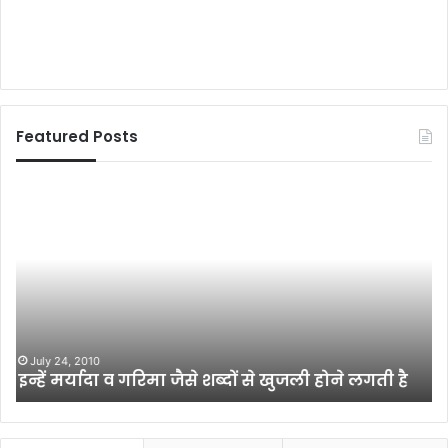
Featured Posts
बि
‘
हा
रा
र
इ
में
ट
ए
टू
क
रि
प्र
जे
ती
क्ट
June 2, 2012
बिहार में एक प्रतीक का खात्मा है ब्रह्मेश्वर मुखिया की
क
’
हत्या
का
से
खा
लै
त्मा
स
है
वो