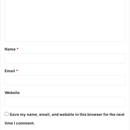
m
m
e
n
t
Name
*
*
Email
*
Website
Save my name, email, and website in this browser for the next
time I comment.