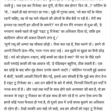
जाती हूं। जब एक बार रिजेक्ट कर दूंगी, तो फिर क्या होगा? फिर तो…?’ घरैतिन के
‘तो…’ कहते ही वहां सन्नाटा छा गया। मुझे भी गुस्सा आया, ‘जो बात पर्दे के भीतर
रहनी चाहिए, वह भी यह सारे मोहल्ले की औरतों के बीच बैठी गा रही है। मेरी क्या
इज्जत रह जाएगी इन औरतों के सामने?’ मन ही मन मैंने भगवान से दुआ की, ‘हे
भगवान! सबसे पहले तो मुझे ‘राइट टू रिजेक्ट’ का अधिकार दिला दो, ताकि इस
बददिमाग औरत की अकल ठिकाने लगा दूं।’
‘सुनौ रामू की अम्मा! यह चोंचला छोड़ो। जैसा चल रहा है, वैसा चलने दो। हमने तो
अपनी जिंदगी ऊंच-नींच, नरम-गरम काट लई। अब बुढ़ापे मा बुढ़वा का कैसे छोड़
देई। मर्द को छोड़ना-रखना, कोई बच्चों का खेल है क्या?’ मेरे घर के पीछे रहने
वाली रामदेई काकी की यह आवाज थी, ‘ई पंडिताइन बहूरिया, ठीक कहती हैं। एक
बार छोड़ै के बाद कौन मुंह लेकर उनके सामने जाएंगे।’ चंदेलिन गरजती हुई आवाज
में बोलीं, ‘काकी! आपकी जिंदगी बीत गई, इससे आप सोचती हैं कि मुझे क्या लेना देना
है राइट टू रिजेक्ट का। आप उन बहिनों के बारे में सोचो, जिनकी जिंदगी इन मर्दों ने
नरक बना दी है। और जहां तक मर्दों के साथ होने वाले अत्याचार की बात है, तो हम
सरकार से राइट टू रिकाल का भी हक साथ ही मांग रहे हैं न! अगर ऐसा लगा कि
हमसे कोई गलत फैसला हो गया है, तो दूसरे हाथ में उन्हें वापस बुलाने का अधिकार
तो रहेगा ही। देखो काकी! आप चाहे जो कहो, अब हम औरतों को राइट टू रिजेक्ट