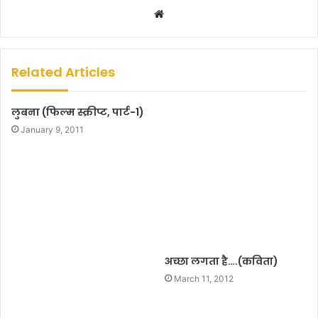
W
e
b
s
Related Articles
i
t
लुबना (फिल्म स्क्रीप्ट, पार्ट-1)
e
January 9, 2011
अच्छा लगता है….(कविता)
March 11, 2012