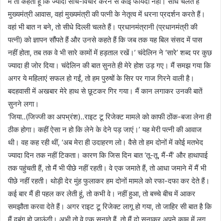
मैं तो कहती हूं कि ज्यादा सोच-विचार करने से कोई फायदा नहीं। सीधे चलते हैं
मुख्यमंत्री आवास, वहां मुख्यमंत्री की पत्नी के नेतृत्व में धरना प्रदर्शन करते हैं।
वहां भी बात न बने, तो सीधे दिल्ली चलते हैं। प्रधानमंत्रानी (प्रधानमंत्री की
पत्नी) को ज्ञापन सौंपते हैं और उनसे कहते हैं कि जब तक यह बिल संसद में पास
नहीं होता, तब तक वे भी सारे कामों में हड़ताल रखें।’ चंदेलिन ने ‘सारे’ शब्द पर कुछ
ज्यादा ही जोर दिया। चंदेलिन की बात सुनते ही मेरे होश उड़ गए। मैं समझ गया कि
अगर ये महिलाएं सफल हो गईं, तो हम पुरुषों के सिर पर गाज गिरने वाली है।
बदहवासी में अखबार मेरे हाथ से छूटकर गिर गया। मैं कान लगाकर उनकी बातें
सुनने लगा।
‘जिया..(जिज्जी का अपभ्रंश)..राइट टू रिजेक्ट मामले को काफी ठोंक-बजा लेना ही
ठीक होगा। कहीं ऐसा न हो कि लेने के देने पड़ जाएं।’ यह मेरी पत्नी की आवाज
थी। वह कह रही थीं, ‘अब मेरा ही उदाहरण लो। वैसे तो हम दोनों में कोई मतभेद
ज्यादा दिन तक नहीं टिकता। कारण कि जिस दिन बात ‘तू-तू, मैं-मैं’ और हाथापाई
तक पहुंचती हैं, तो मैं भी पीछे नहीं रहती। वे एक जमाते हैं, तो आधा जमाने में मैं भी
पीछे नहीं रहती। थोड़ी देर मुंह फुलाकर हम दोनों मामले को रफा-दफा कर देते हैं।
कई बार मैं ही पहल कर लेती हूं, तो कभी वे। नहीं हुआ, तो बच्चे बीच में आकर
समझौता करवा देते हैं। अगर राइट टू रिजेक्ट लागू हो गया, तो जाहिर सी बात है कि
मैं दबंग हो जाऊंगी। अभी तो वे एक सुनाते हैं, तो मैं दो सुनाकर अपने काम में लग