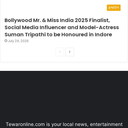
इन्फोटेन
Bollywood Mr. & Miss India 2025 Finalist,
Social Media Influencer and Model-Actress
Suman Tripathi to be Honoured in Indore
July 24, 2026
P
N
r
e
e
x
v
t
i
p
o
a
u
g
s
e
p
Tewaronline.com is your local news, entertainment
a