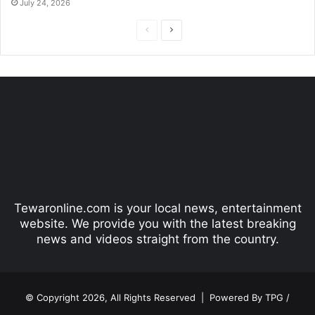
July 24, 2026
P
N
r
e
e
x
v
t
i
p
o
a
u
g
s
e
p
Tewaronline.com is your local news, entertainment
a
website. We provide you with the latest breaking
g
news and videos straight from the country.
e
© Copyright 2026, All Rights Reserved |
Powered By TPG /