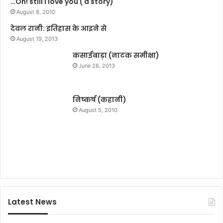
…Oh! still I love you ( a story)
पी
म
को
August 8, 2010
ना
दि
या
देवल रानी: इतिहास के आइने से
या
वि
August 19, 2013
आ
रो
वे
कसाईबाड़ा (नाटक समीक्षा)
ध
द
दि
June 28, 2013
न
व
स
निष्कर्ष (कहानी)
August 5, 2010
Latest News