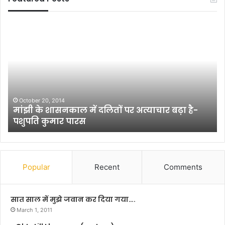
ज
मुं
मा
गे
ल
र
पु
मेें
र
का
था
ला
ना
बि
ध्य
ल्ल
July 11, 2022
जमालपुर थानाध्यक्ष के विरुद्ध महिला ने एसपी को दिया
क्ष
ल
आवेदन
के
गा
वि
क
रु
र
द्ध
वि
म
द्यु
Popular
Recent
Comments
हि
त
ला
क
ने
र्मि
सात साल में मुझे जवान कर दिया गया….
ए
यों
March 1, 2011
स
ने