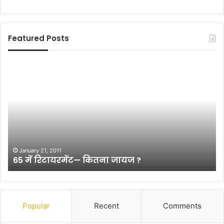
Featured Posts
6
प
5
ट
में
ना
रि
में
टा
डि
य
स
र
टी
में
वी
ट
उ
January 21, 2011
65 में रिटायरमेंट— कितना जायज ?
—
प
कि
भो
त
क्ता
ना
प
जा
रे
Popular
Recent
Comments
य
शा
ज
न