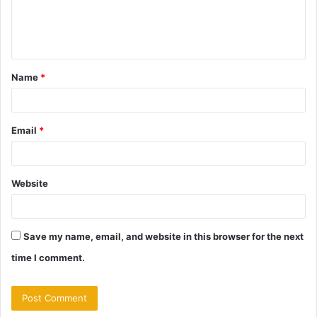
e
n
t
Name
*
*
Email
*
Website
Save my name, email, and website in this browser for the next
time I comment.