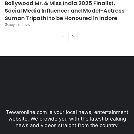
Bollywood Mr. & Miss India 2025 Finalist,
Social Media Influencer and Model-Actress
Suman Tripathi to be Honoured in Indore
July 24, 2026
P
N
r
e
e
x
v
t
i
p
o
a
u
g
s
e
p
Tewaronline.com is your local news, entertainment
a
website. We provide you with the latest breaking
g
news and videos straight from the country.
e