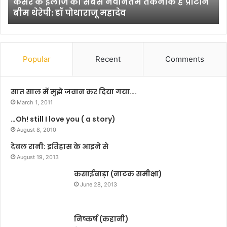
केंद्रीय वन पर्यावरण जलवायु परिवर्तन मंत्री अश्विनी
र
री
चौबे ने सुपर स्पेशलिटी हॉस्पिटल का किया निरीक्षण
ण
क्षा
ज
को
ल
ले
वा
क
यु
र
Popular
Recent
Comments
प
डी
रि
ए
व
म
सात साल में मुझे जवान कर दिया गया….
र्त
ने
March 1, 2011
न
की
…Oh! still I love you ( a story)
मं
ब्री
त्री
August 8, 2010
फिं
अ
ग
देवल रानी: इतिहास के आइने से
श्वि
बै
August 19, 2013
नी
ठ
चौ
कसाईबाड़ा (नाटक समीक्षा)
क
बे
June 28, 2013
ने
सु
प
निष्कर्ष (कहानी)
र