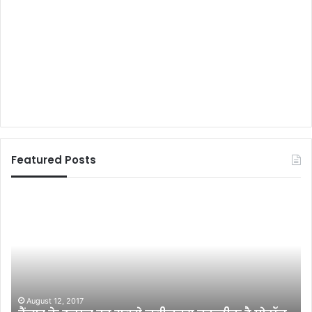
Featured Posts
कें
मुं
द्री
गे
य
र
व
में
न
इं
प
ट
र्या
र
व
प
June 9, 2022