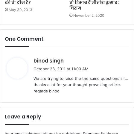
की बी टीम है?
तो हिसाब दें नीतीश कुमार :
चिराग
May 30, 2013
November 2, 2020
One Comment
s
binod singh
a
October 23, 2011 at 11:00 AM
y
We are trying to raise the the same questions sir…
s
thanks a lot for your thought provoking article.
:
regards binod
Leave a Reply
Your email address will not be published.
Required fields are