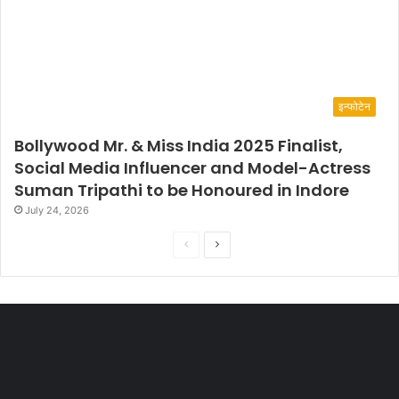
इन्फोटेन
Bollywood Mr. & Miss India 2025 Finalist,
Social Media Influencer and Model-Actress
Suman Tripathi to be Honoured in Indore
July 24, 2026
P
N
r
e
e
x
v
t
i
p
o
a
u
g