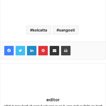
kolcatta
sangosti
LinkedIn
Pinterest
Share via Email
Print
editor