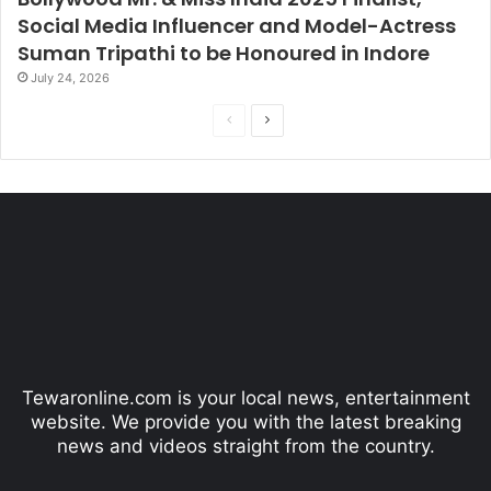
Social Media Influencer and Model-Actress
Suman Tripathi to be Honoured in Indore
July 24, 2026
P
N
r
e
e
x
v
t
i
p
o
a
u
g
s
e
p
Tewaronline.com is your local news, entertainment
a
website. We provide you with the latest breaking
g
news and videos straight from the country.
e