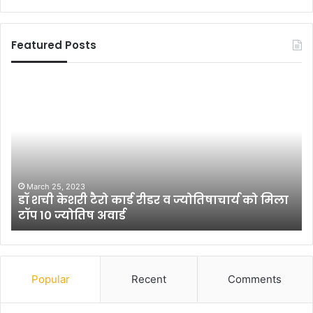
Featured Posts
से
दु
क्स
नि
इं
या
ड
दा
स्ट्री
री
में
का
1
च
8
ल
ला
चि
October 14, 2010
सेक्स इंडस्ट्री में 18 लाख बच्चों का शोषण
ख
त्र
ब
च्चों
का
शो
Popular
Recent
Comments
ष
ण