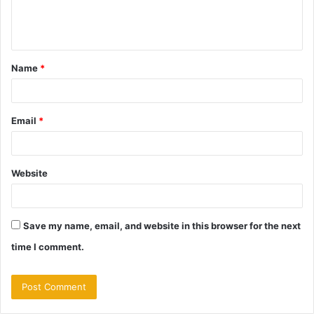
e
n
t
Name
*
*
Email
*
Website
Save my name, email, and website in this browser for the next
time I comment.