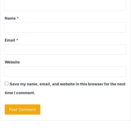
n
t
Name
*
*
Email
*
Website
Save my name, email, and website in this browser for the next
time I comment.