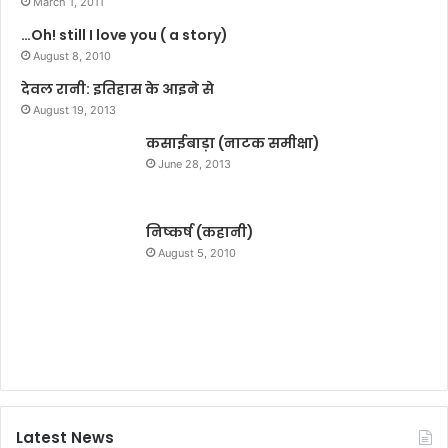
March 1, 2011
डे
…Oh! still I love you ( a story)
,
August 8, 2010
क
देवल रानी: इतिहास के आइने से
स
August 19, 2013
कसाईबाड़ा (नाटक समीक्षा)
ग
ह
June 28, 2013
न
निष्कर्ष (कहानी)
म
August 5, 2010
र
म
ट
Latest News