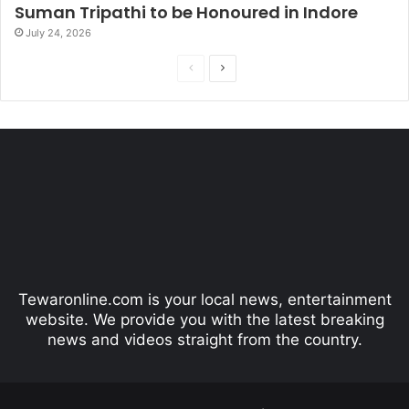
Suman Tripathi to be Honoured in Indore
July 24, 2026
P
N
r
e
e
x
v
t
i
p
o
a
u
g
s
e
p
Tewaronline.com is your local news, entertainment
a
website. We provide you with the latest breaking
g
news and videos straight from the country.
e