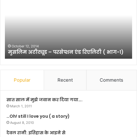
गी
दू
त
–
म
आ
य
ई
ला
ल
इ
August 2, 2023
व
संगीतमय लाइव कार्यक्रम “चाँद मेरा दिल” का
व
यू
आयोजन 6 अगस्त को लाजपत भवन ओडिटोरिम
का
’
दिल्ली में होगा
र्य
में
क्र
मा
म
स्ट
“
र
चाँ
आ
Popular
Recent
Comments
द
र्य
मे
न
रा
बा
सात साल में मुझे जवान कर दिया गया….
दि
बू
March 1, 2011
ल
अ
…Oh! still I love you ( a story)
”
व
का
August 8, 2010
धे
आ
श
देवल रानी: इतिहास के आइने से
यो
मि