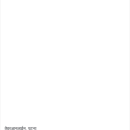
तेवरआनलाईन, पटना