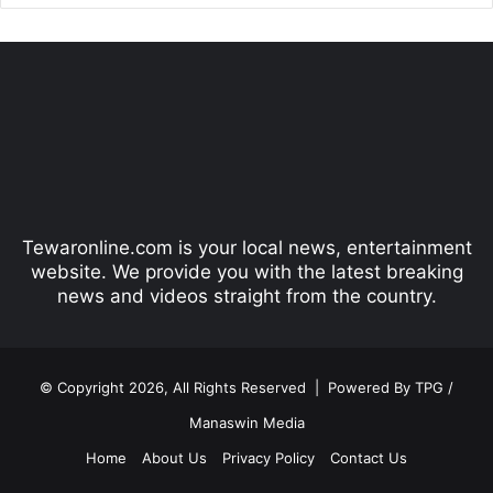
e
x
v
t
i
p
o
a
u
g
s
e
p
Tewaronline.com is your local news, entertainment
a
website. We provide you with the latest breaking
g
news and videos straight from the country.
e
© Copyright 2026, All Rights Reserved |
Powered By TPG /
Manaswin Media
Home
About Us
Privacy Policy
Contact Us