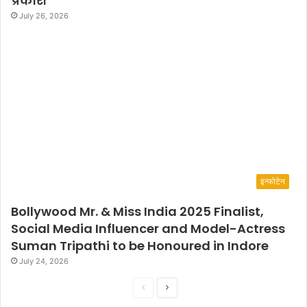
प्रकाश
July 26, 2026
इन्फोटेन
Bollywood Mr. & Miss India 2025 Finalist,
Social Media Influencer and Model-Actress
Suman Tripathi to be Honoured in Indore
July 24, 2026
P
N
r
e