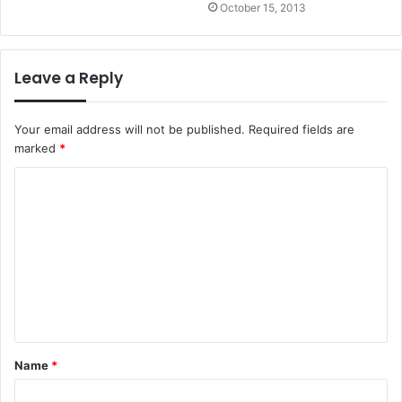
October 15, 2013
Leave a Reply
Your email address will not be published.
Required fields are
marked
*
C
o
m
m
e
n
t
Name
*
*