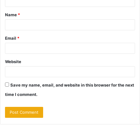
t
Name
*
*
Email
*
Website
Save my name, email, and website in this browser for the next
time I comment.