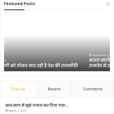
Featured Posts
भा
के
र
स
त
री
स्वा
ना
भि
थ
मा
त्रि
न
पा
में
ठी
September 22, 2010
भारत स्वाभिमान में व्याप्त भ्रष्टाचार को लेकर बाबा
व्या
ने
रामदेव से न्याय की गुहार
प्त
मं
भ्र
त्रि
ष्टा
प
चा
रि
र
ष
Popular
Recent
Comments
को
द
ले
के
क
स
सात साल में मुझे जवान कर दिया गया….
र
द
March 1, 2011
बा
स्यों