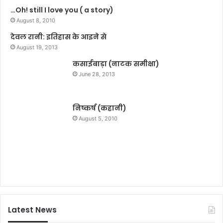
…Oh! still I love you ( a story)
बा
को
रा
August 8, 2010
दि
म
ला
देवल रानी: इतिहास के आइने से
दे
ई
August 19, 2013
व
श
से
कसाईबाड़ा (नाटक समीक्षा)
प
न्या
थ
June 28, 2013
य
की
गु
निष्कर्ष (कहानी)
हा
August 5, 2010
र
Latest News