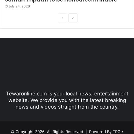
July 24, 2026
P
N
r
e
e
x
v
t
i
p
o
a
u
g
s
e
p
Tewaronline.com is your local news, entertainment
a
website. We provide you with the latest breaking
g
news and videos straight from the country.
e
© Copyright 2026, All Rights Reserved |
Powered By TPG /