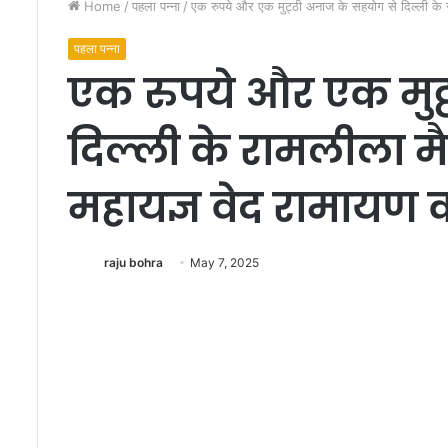
Home
/
पहला पन्ना
/
एक रुपये और एक मुट्ठी अनाज के सहयोग से दिल्ली के 
पहला पन्ना
एक रुपये और एक मुट
दिल्ली के रामलीला मै
महायज्ञ वेद रामाय
भा
र
त
त
raju bohra
May 7, 2025
क
प
हुं
च
January 29, 2011
स
भारत तक पहुंच सकती ह
क
ती
है
मि