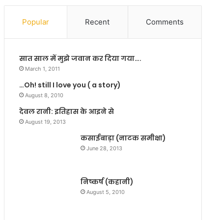
र्गी
न
स
ए
Popular
Recent
Comments
,
मु
रो
ख्य
श
ज
सात साल में मुझे जवान कर दिया गया….
नी
न
तो
सं
March 1, 2011
हो
प
…Oh! still I love you ( a story)
गी
र्क
August 8, 2010
ही
अ
धि
देवल रानी: इतिहास के आइने से
का
August 19, 2013
री
कसाईबाड़ा (नाटक समीक्षा)
June 28, 2013
निष्कर्ष (कहानी)
August 5, 2010