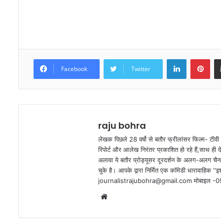
LinkedIn
Pinterest
Facebook
Twitter
raju bohra
लेखक पिछले 28 वर्षो से बतौर फ्रीलांसर फिल्म- टीवी 
रिपोर्ट और आलेख निरंतर प्रकाशित हो रहे हैं,साथ ही 
अलावा ये बतौर प्रोड्यूसर दूरदर्शन के अलग-अलग चैनल
चुके है। आपके द्वारा निर्मित एक कॉमेडी धारावाहिक ''इश्
journalistrajubohra@gmail.com मोबाइल 
W
e
b