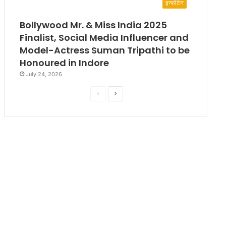
इन्फोटेन
Bollywood Mr. & Miss India 2025
Finalist, Social Media Influencer and
Model-Actress Suman Tripathi to be
Honoured in Indore
July 24, 2026
P
N
r
e
e
x
v
t
i
p
o
a
u
g
s
e
p
a