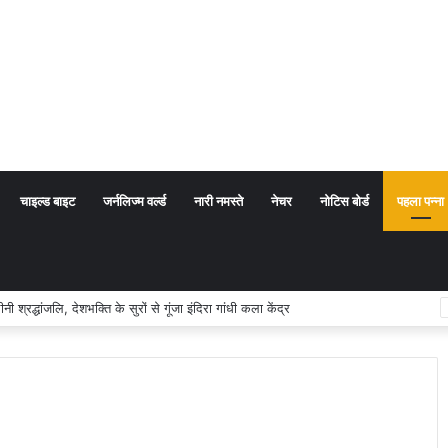
चाइल्ड बाइट
जर्नलिज्म वर्ल्ड
नारी नमस्ते
नेचर
नोटिस बोर्ड
पहला पन्ना
्थ संप्रदाय नहीं, बल्कि सत्य, कर्तव्य और चरित्र निर्माण है: विजय प्रकाश