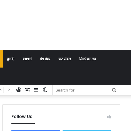
बुलंदी
ब्लागरी
यंग तेवर
रूट लेवल
लिटरेचर लव
Log
Random
Sidebar
Switch
Search
In
Article
skin
for
Follow Us