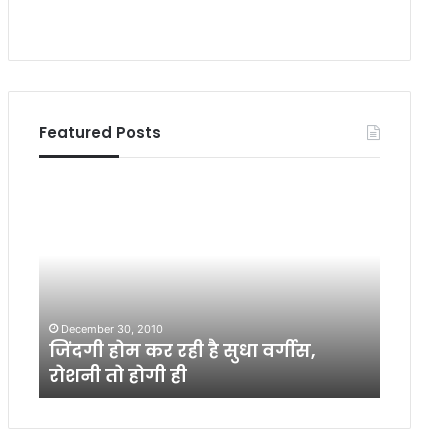
Featured Posts
जिं
नी
द
र
गी
ज
हो
अ
म
म्ब
क
ष्ठ
र
पू
December 30, 2010
May 20,
र
र्व
जिंदगी होम कर रही है सुधा वर्गीस,
नीरज अम
ही
म
रोशनी तो होगी ही
जनसंप
है
ध्य
सु
रे
धा
ल
व
के