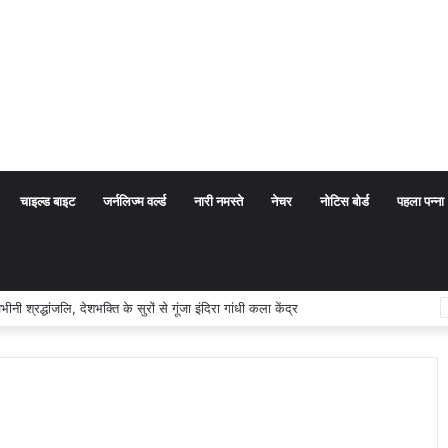
चाइल्ड बाइट
जर्नलिज्म वर्ल्ड
नारी नमस्ते
नेचर
नोटिस बोर्ड
पहला पन्ना
रद्धांजलि, देशभक्ति के सुरों से गूंजा इंदिरा गांधी कला केंद्र