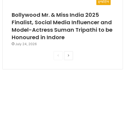
इन्फोटेन
Bollywood Mr. & Miss India 2025
Finalist, Social Media Influencer and
Model-Actress Suman Tripathi to be
Honoured in Indore
July 24, 2026
P
N
r
e
e
x
v
t
i
p
o
a
u
g
s
e
p
a