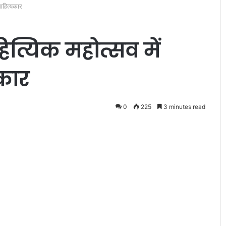
 साहित्यकार
साहित्यिक महोत्सव में
यकार
जं
ग
0
225
3 minutes read
ल
रा
ज
वा
लों
May 23, 2024
के
जंगलराज वालों के भ्रमजाल में नहीं
भ्र
का विमोचन
फंसेगा वैश्य समाज : ललन सर्राफ
म
जा
ल
में