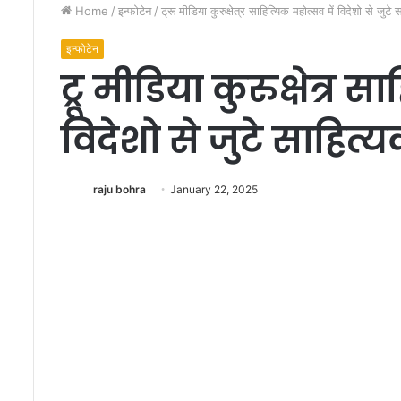
Home
/
इन्फोटेन
/
ट्रू मीडिया कुरुक्षेत्र साहित्यिक महोत्सव में विदेशो से जुटे
इन्फोटेन
ट्रू मीडिया कुरुक्षेत्र 
विदेशो से जुटे साहित्
ए
क
raju bohra
January 22, 2025
सा
थ
चा
र
पु
स्त
December 29, 2010
कों
एक साथ चार पुस्तकों 
का
वि
मो
च