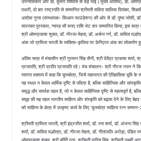
उपन्यासकार और डॉ. कुमार विश्वास के बड़े भाई ( मुख्य अतिथि), डॉ. ओमप्रक
पधारी, दो बार राष्ट्रपति से सम्मानित श्रीमती सविता सालिक पितांबर, शिक्षा
अशोक गुप्ता (संस्थापक- किआन फाउंडेशन) की ओर से डॉ. पुष्पा जोशी, डॉ. क
सारस्वत पुरस्कार, ग्यारह सौ रूपए राशि भेट कर सम्मानित किया, इस सत्र का
श्री ओमप्रकाश शुक्ल, डॉ. नीरजा मेहता, डॉ. अर्चना गर्ग, डॉ. कविता मल्
अंक जो प्रमिला भारती के व्यक्तिव-कृतित्व पर केन्द्रित अंक का लोकार्प
अंतिम सत्र में मंचासीन श्री गुरमान सिंह सैनी, श्री देवेंद्र प्रकाश शर्मा
प्रजापति, श्री प्रदीप प्रजापति रहे। मंच संचालन- श्री नीरज नयन ने 
स्वागत वक्तव्य में कहा कि कुरुक्षेत्र, जिसे महाभारत की ऐतिहासिक भूमि के र
यह स्थल न केवल धार्मिक दृष्टि से पवित्र है, बल्कि साहित्यिक और सांस्कृति
समृद्ध और सार्थक पहल है, जो न केवल साहित्यिक दृष्टि से महत्वपूर्ण है, बल्
समूह की यह पहल भारतीय साहित्य और संस्कृति को बढ़ावा देने के लिए बेहद महत
को साहित्य के क्षेत्र में उत्कृष्ट कार्य के लिए ‘कुरुक्षेत्र साहित्य रत्न सम
श्रीमती प्रमिला भारती, श्री इंद्रजीत शर्मा, डॉ. रमा शर्मा, डॉ. अंजना सिंह स
शर्मा, डॉ. कविता मल्होत्रा, डॉ. नीरजा मेहता, डॉ. गीतांजलि अरोड़ा, पंडित नमन
ओमप्रकाश शुक्ल, श्री कीर्ति रत्न, श्रीमती पुनीता सिंह, श्रीमती लक्ष्मी अ