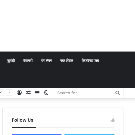
बुलंदी
ब्लागरी
यंग तेवर
रूट लेवल
लिटरेचर लव
Log
Random
Sidebar
Switch
Search
In
Article
skin
for
Follow Us