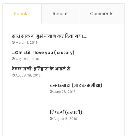
प
n
रे
e
Popular
Recent
Comments
श
u
न
r
से
s
सात साल में मुझे जवान कर दिया गया….
बौ
a
ख
r
March 1, 2011
ला
e
…Oh! still I love you ( a story)
ए
t
August 8, 2010
न
h
क्स
e
देवल रानी: इतिहास के आइने से
लि
F
August 19, 2013
यों
l
कसाईबाड़ा (नाटक समीक्षा)
ने
a
June 28, 2013
ए
g
क
B
कि
e
निष्कर्ष (कहानी)
सा
a
न
r
August 5, 2010
को
e
मौ
r