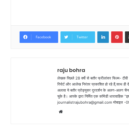
LinkedIn
Pinterest
Facebook
Twitter
raju bohra
लेखक पिछले 28 वर्षो से बतौर फ्रीलांसर फिल्म- टीवी 
रिपोर्ट और आलेख निरंतर प्रकाशित हो रहे हैं,साथ ही 
अलावा ये बतौर प्रोड्यूसर दूरदर्शन के अलग-अलग चैनल
चुके है। आपके द्वारा निर्मित एक कॉमेडी धारावाहिक ''इश्
journalistrajubohra@gmail.com मोबाइल 
W
e
b