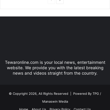
P
N
r
e
e
x
v
t
i
p
o
a
u
g
s
e
p
Tewaronline.com is your local news, entertainment
a
website. We provide you with the latest breaking
g
news and videos straight from the country.
e
© Copyright 2026, All Rights Reserved |
Powered By TPG /
Manaswin Media
Home
About Us
Privacy Policy
Contact Us