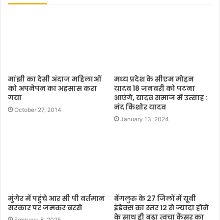
t
e
मांझी का देसी अंदाज महिलाओं
मध्य प्रदेश के सीएम मोहन
को अपनेपन का अहसास करा
यादव 18 जनवरी को पटना
गया
आएंगे, यादव समाज में उत्साह :
नंद किशोर यादव
October 27, 2014
January 13, 2024
मुंगेर में पहुंचे आर सी पी वर्तमान
बेंगलुरु के 27 जिलों में यूवी
सरकार पर जमकर बरसे
इंडेक्स का स्तर 12 से ज्यादा होने
के साथ ही बढ़ा त्वचा कैंसर का
February 8, 2025