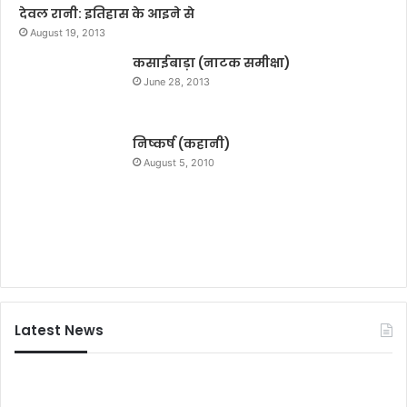
ग्ने
न
देवल रानी: इतिहास के आइने से
या
प
August 19, 2013
स्त्र
र
त
कसाईबाड़ा (नाटक समीक्षा)
ल
स्क
ठी
June 28, 2013
र
चा
को
र्ज
पु
निं
निष्कर्ष (कहानी)
लि
द
August 5, 2010
स
नी
ने
य
ध
:
र
भा
द
क
बो
पा
चा
-
मा
Latest News
ले