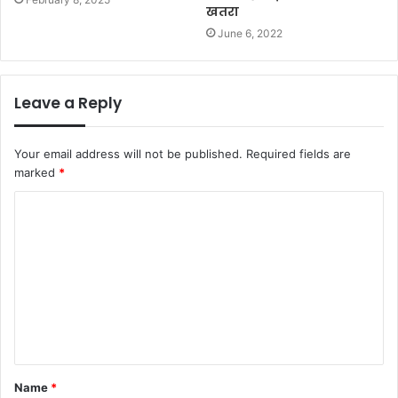
खतरा
June 6, 2022
Leave a Reply
Your email address will not be published.
Required fields are
marked
*
C
o
m
m
e
n
t
Name
*
*