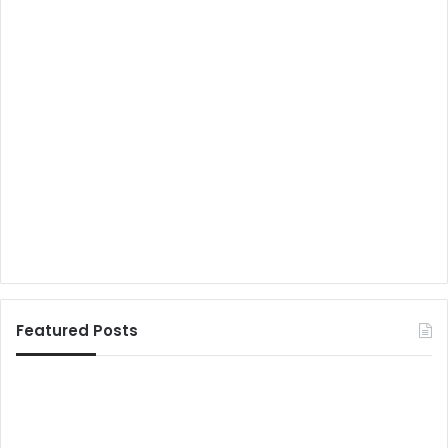
Featured Posts
र
यू
सो
पी
ई
रा