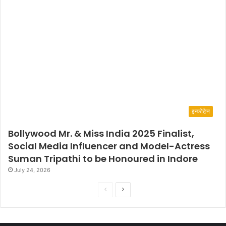
इन्फोटेन
Bollywood Mr. & Miss India 2025 Finalist,
Social Media Influencer and Model-Actress
Suman Tripathi to be Honoured in Indore
July 24, 2026
P
N
r
e
e
x