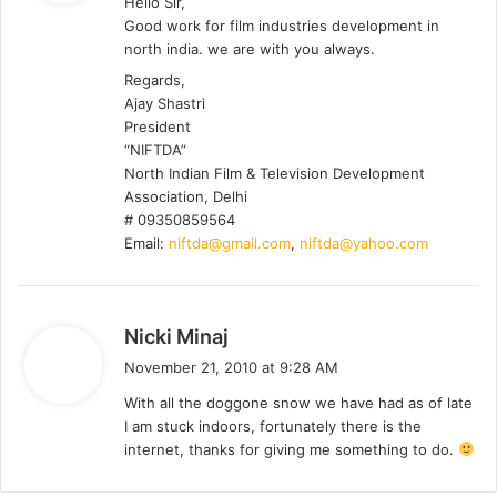
Hello Sir,
s
Good work for film industries development in
:
north india. we are with you always.
Regards,
Ajay Shastri
President
“NIFTDA”
North Indian Film & Television Development
Association, Delhi
# 09350859564
Email:
niftda@gmail.com
,
niftda@yahoo.com
s
Nicki Minaj
a
November 21, 2010 at 9:28 AM
y
With all the doggone snow we have had as of late
s
I am stuck indoors, fortunately there is the
:
internet, thanks for giving me something to do.