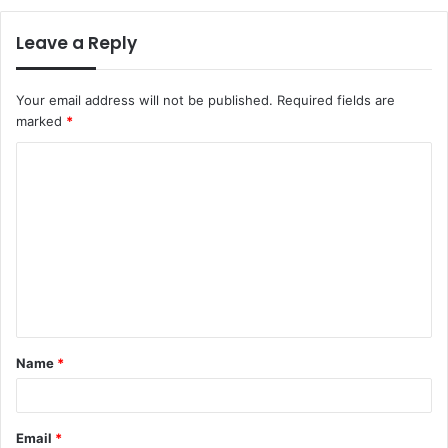
Leave a Reply
Your email address will not be published.
Required fields are
marked
*
C
o
m
m
e
n
t
Name
*
*
Email
*