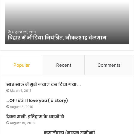
गै
ज
स
भ
को
व
ले
न
क
के
March 11, 2026
रसोई गैस को लेकर कोई अफवाह अथवा असमंजस में न
र
कु
रहें: मुंगेर डीएम
को
ल
ई
प
अ
ति
फ
यों
वा
को
Popular
Recent
Comments
ह
न
अ
हीं
थ
भा
सात साल में मुझे जवान कर दिया गया….
वा
ती
March 1, 2011
अ
है
…Oh! still I love you ( a story)
स
लो
मं
August 8, 2010
क
ज
तां
देवल रानी: इतिहास के आइने से
स
त्रि
August 19, 2013
में
क
न
कसाईबाड़ा (नाटक समीक्षा)
व्य