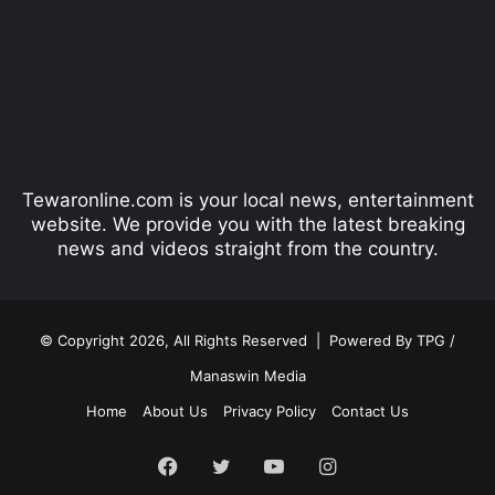
v
t
i
p
o
a
u
g
s
e
p
Tewaronline.com is your local news, entertainment
a
website. We provide you with the latest breaking
g
news and videos straight from the country.
e
© Copyright 2026, All Rights Reserved |
Powered By TPG /
Manaswin Media
Home
About Us
Privacy Policy
Contact Us
Facebook
Twitter
YouTube
Instagram