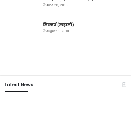
र
व
June 28, 2013
हें
स्थ
:
मुं
निष्कर्ष (कहानी)
गे
August 5, 2010
र
डी
ए
म
Latest News