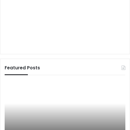
Featured Posts
वि
ष
य
:
लो
क
तं
त्र
November 28, 2010