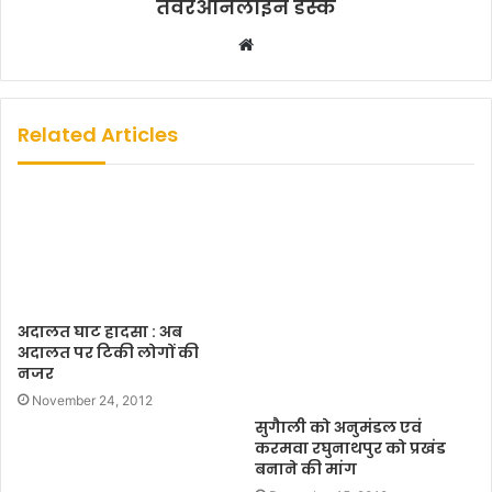
तेवरआनलाईन डेस्क
W
e
b
s
Related Articles
i
t
e
अदालत घाट हादसा : अब
अदालत पर टिकी लोगों की
नजर
November 24, 2012
सुगैाली को अनुमंडल एवं
करमवा रघुनाथपुर को प्रखंड
बनाने की मांग