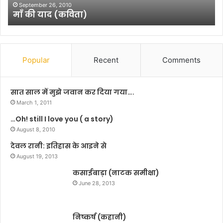
विषय: लोकतंत्र के चौथे खंभे (पत्रकारित
के
अधिकार के दायरे में लाने के संदर्भ में
चौ
थे
खं
भे
(
Popular
Recent
Comments
प
त्र
का
सात साल में मुझे जवान कर दिया गया….
रि
March 1, 2011
ता
…Oh! still I love you ( a story)
)
August 8, 2010
को
सू
देवल रानी: इतिहास के आइने से
च
August 19, 2013
ना
कसाईबाड़ा (नाटक समीक्षा)
के
अ
June 28, 2013
धि
का
र
निष्कर्ष (कहानी)