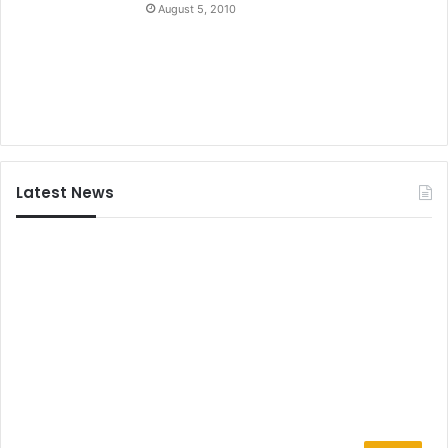
के
August 5, 2010
दा
य
रे
में
ला
ने
के
सं
Latest News
द
र्भ
में