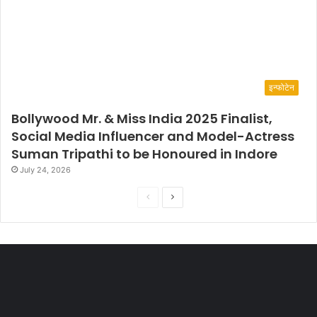
इन्फोटेन
Bollywood Mr. & Miss India 2025 Finalist,
Social Media Influencer and Model-Actress
Suman Tripathi to be Honoured in Indore
July 24, 2026
P
N
r
e
e
x
v
t
i
p
o
a
u
g