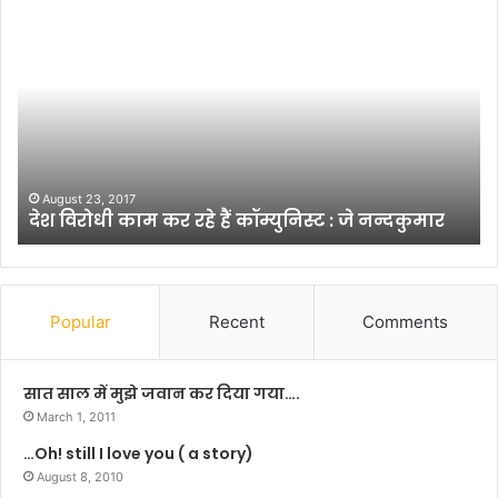
ध
मा
कों
के
सा
ए
में
हुं
का
October 28, 2013
हैं कॉम्युनिस्ट : जे नन्दकुमार
धमाकों के साए में हुंकार रै
र
रै
ली
Popular
Recent
Comments
सात साल में मुझे जवान कर दिया गया….
March 1, 2011
…Oh! still I love you ( a story)
August 8, 2010