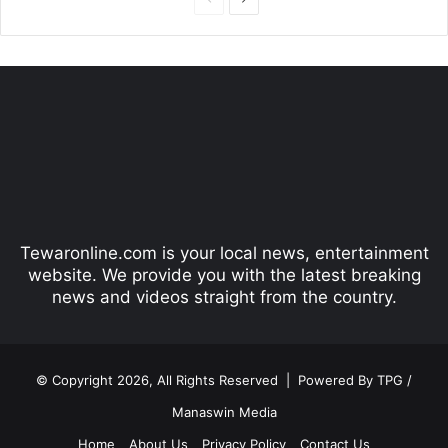
r
e
e
x
v
t
i
p
o
a
u
g
s
e
p
Tewaronline.com is your local news, entertainment
a
website. We provide you with the latest breaking
g
news and videos straight from the country.
e
© Copyright 2026, All Rights Reserved |
Powered By TPG /
Manaswin Media
Home
About Us
Privacy Policy
Contact Us