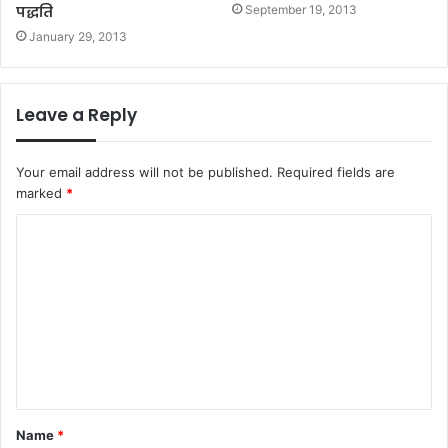
पद्धति
September 19, 2013
January 29, 2013
Leave a Reply
Your email address will not be published.
Required fields are
marked
*
C
o
m
m
e
n
t
Name
*
*