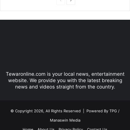
P
N
r
e
e
x
v
t
i
p
o
a
u
g
s
e
p
Tewaronline.com is your local news, entertainment
a
website. We provide you with the latest breaking
g
news and videos straight from the country.
e
© Copyright 2026, All Rights Reserved |
Powered By TPG /
Manaswin Media
Home
About Us
Privacy Policy
Contact Us