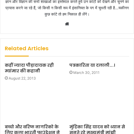
ज्ञान और विज्ञान की सभी शाखाओं का इस्तेमाल करते हुये उन कांटों को देखने और चुनने का
प्रयास करने जा रहे हैं, जो किसी न किसी रूप में इंसानियत के पग में चुभती रही है...यकीनन
कुछ कांटे तो हम निकाल ही लेंगे।
W
e
b
s
Related Articles
i
t
कहीं ज्यादा पीड़ादायक रही
पत्रकारिता या दलाली….।
e
म्यांमार की कहानी
March 30, 2011
August 22, 2013
बच्चो और वरिष्ठ नागरिको के
मुंद्रिका सिंह यादव को ध्यान से
लिए कला भारती फाउंडेशन ने
सुनते रहे मुख्यमंत्री मांझी