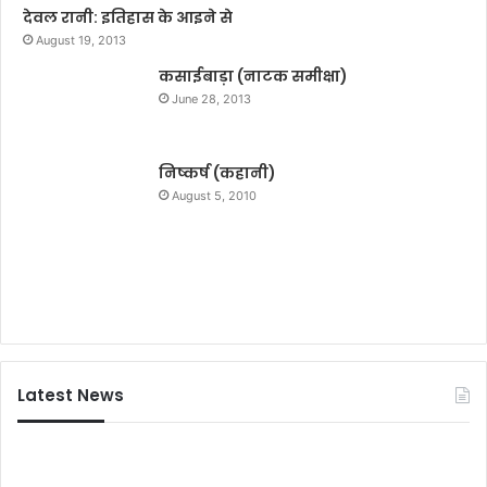
ए
देवल रानी: इतिहास के आइने से
म
August 19, 2013
-
ए
कसाईबाड़ा (नाटक समीक्षा)
स
June 28, 2013
पी
र
हे
निष्कर्ष (कहानी)
मौ
August 5, 2010
जू
द
,
ड्रो
न
से
की
ग
Latest News
ई
नि
ग
रा
नी