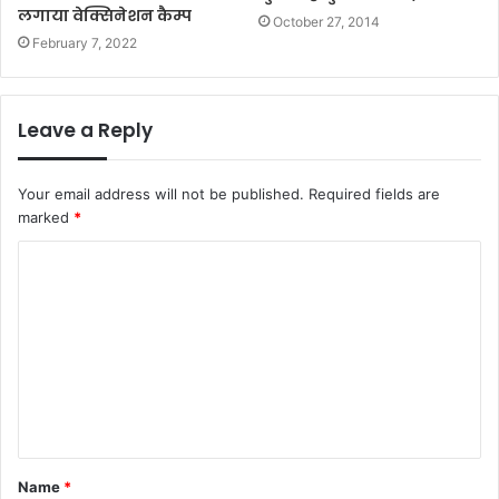
लगाया वेक्सिनेशन कैम्प
October 27, 2014
February 7, 2022
Leave a Reply
Your email address will not be published.
Required fields are
marked
*
C
o
m
m
e
n
t
Name
*
*