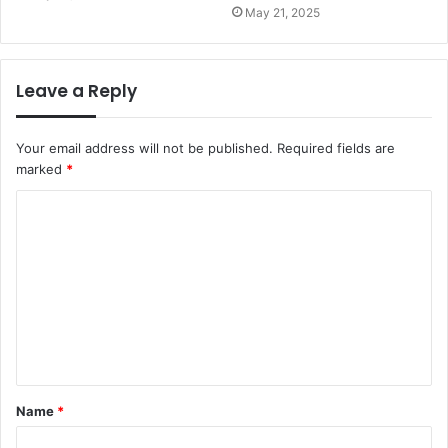
May 21, 2025
Leave a Reply
Your email address will not be published.
Required fields are
marked
*
C
o
m
m
e
n
t
Name
*
*