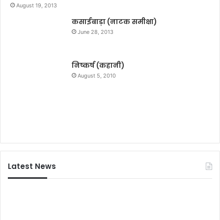
की
August 19, 2013
फि
कसाईबाड़ा (नाटक समीक्षा)
ल्म
‘
June 28, 2013
फ़
न
मौ
निष्कर्ष (कहानी)
जी
August 5, 2010
’
की
शू
टिं
ग
Latest News