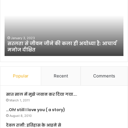
ट
ने
स
आ
इ
क
न
December 22, 2022
ीने की कला ही अयोध्या है: आचार्य
फिटनेस आइकन विक्रांत 
वि
फिल्म ‘फ़नमौजी’ की श
क्रां
त
सिं
ह
औ
Popular
Recent
Comments
ऱ
र
क्षा
सात साल में मुझे जवान कर दिया गया….
गु
March 1, 2011
प्ता
…Oh! still I love you ( a story)
ने
August 8, 2010
शु
रू
देवल रानी: इतिहास के आइने से