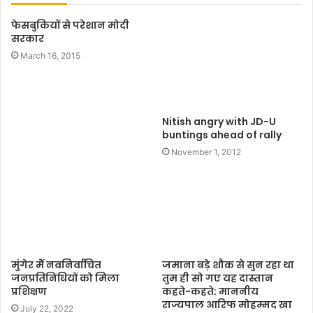
t
फेसबुकियों से परेशान मोदी
e
सरकार
March 16, 2015
Nitish angry with JD-U
buntings ahead of rally
November 1, 2012
मुंगेर मेें नवनिर्वाचित
जमाना बड़े शौक से सुन रहा था
जनप्रतिनिधियों को मिला
तुम ही सो गए यह दास्तान
प्रशिक्षण
कहते-कहते: माननीय
राज्यपाल आरिफ मोहम्मद खा
July 22, 2022