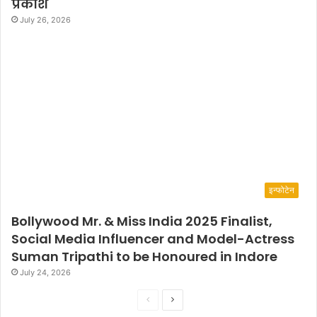
प्रकाश
July 26, 2026
इन्फोटेन
Bollywood Mr. & Miss India 2025 Finalist,
Social Media Influencer and Model-Actress
Suman Tripathi to be Honoured in Indore
July 24, 2026
P
N