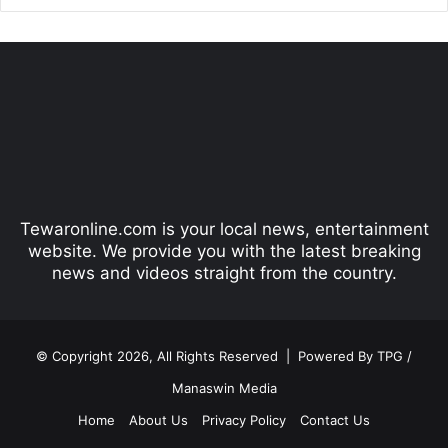
r
e
e
x
v
t
i
p
o
a
u
g
s
e
p
Tewaronline.com is your local news, entertainment
a
website. We provide you with the latest breaking
g
news and videos straight from the country.
e
© Copyright 2026, All Rights Reserved |
Powered By TPG /
Manaswin Media
Home
About Us
Privacy Policy
Contact Us