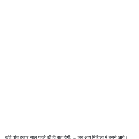
कोई पांच हज़ार साल पहले की ही बात होगी….. जब आर्य मिथिला में बसने आये।