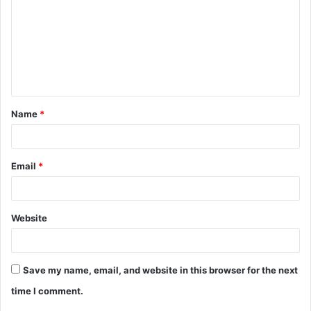
m
m
e
n
t
Name
*
*
Email
*
Website
Save my name, email, and website in this browser for the next
time I comment.