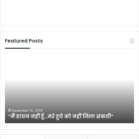
Featured Posts
“
मुं
मैं
गे
डा
र
य
वि
न
श्व
न
वि
हीं
द्या
हूँ
ल
…
य
December 10, 2010
“मैं डायन नहीं हूँ…मरे हुये को नहीं जिला सकती”
म
में
रे
फै
हु
ले
ये
व्या