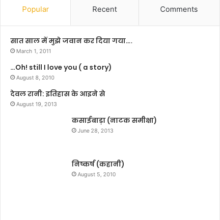
को
प्त
Popular
Recent
Comments
न
भ्र
हीं
ष्टा
जि
चा
सात साल में मुझे जवान कर दिया गया….
ला
र
March 1, 2011
स
को
…Oh! still I love you ( a story)
क
ले
ती
August 8, 2010
क
”
र
देवल रानी: इतिहास के आइने से
ए
August 19, 2013
बी
कसाईबाड़ा (नाटक समीक्षा)
भी
पी
June 28, 2013
ने
आ
क्र
निष्कर्ष (कहानी)
श
August 5, 2010
पू
र्ण
वि
रो