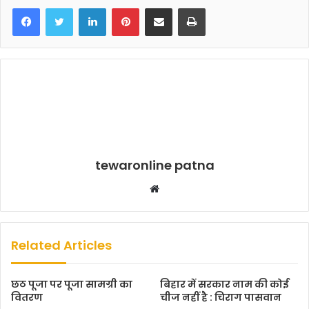
LinkedIn
Pinterest
Share via Email
Print
tewaronline patna
W
e
b
s
Related Articles
i
t
छठ पूजा पर पूजा सामग्री का
बिहार में सरकार नाम की कोई
e
वितरण
चीज नहीं है : चिराग पासवान