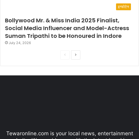
इन्फोटेन
Bollywood Mr. & Miss India 2025 Finalist,
Social Media Influencer and Model-Actress
Suman Tripathi to be Honoured in Indore
July 24, 2026
P
N
r
e
e
x
v
t
i
p
o
a
u
g
s
e
p
Tewaronline.com is your local news, entertainment
a