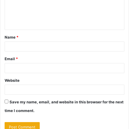
m
e
n
t
Name
*
*
Email
*
Website
Save my name, email, and website in this browser for the next
time I comment.