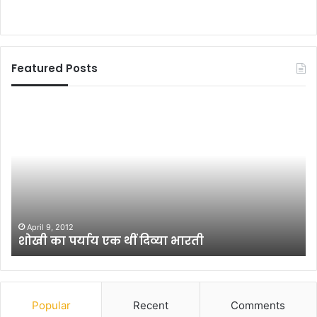
Featured Posts
मुं
ज
गे
ग
र
दे
में
व
मे
बा
य
बू
र
की
प
पु
May 26, 2022
मुंगेर में मेयर पद के लिए एक मौका मांग रहे हैं दिव्यांग
द
न
सामाजिक कार्यकर्ता आमिर
के
पु
लि
न
ए
प
ए
रि
क
यो
Popular
Recent
Comments
मौ
ज