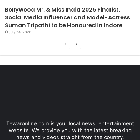
Bollywood Mr. & Miss India 2025 Finalist,
Social Media Influencer and Model-Actress
Suman Tripathi to be Honoured in Indore
July 24, 2026
P
N
r
e
e
x
v
t
i
p
o
a
u
g
s
e
p
Tewaronline.com is your local news, entertainment
a
website. We provide you with the latest breaking
g
news and videos straight from the country.