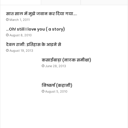
का
ना
मां
को
सात साल में मुझे जवान कर दिया गया….
ग
सा
March 1, 2011
र
का
…Oh! still I love you ( a story)
हे
र
हैं
August 8, 2010
कि
दि
या
देवल रानी: इतिहास के आइने से
व्यां
:
August 19, 2013
ग
मु
सा
कसाईबाड़ा (नाटक समीक्षा)
न्द्
मा
का
June 28, 2013
जि
सिं
क
ह
का
या
निष्कर्ष (कहानी)
र्य
द
August 5, 2010
क
व
र्ता
आ
मि
र