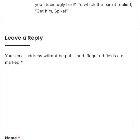
you stupid ugly bird!” To which the parrot replied,
“Get him, Spike!”
Leave a Reply
Your email address will not be published.
Required fields are
marked
*
C
o
m
m
e
n
t
Name
*
*