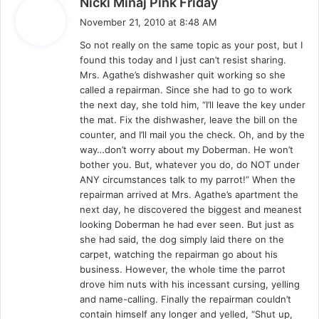
Nicki Minaj Pink Friday
a
November 21, 2010 at 8:48 AM
y
So not really on the same topic as your post, but I
s
found this today and I just can’t resist sharing.
:
Mrs. Agathe’s dishwasher quit working so she
called a repairman. Since she had to go to work
the next day, she told him, “I’ll leave the key under
the mat. Fix the dishwasher, leave the bill on the
counter, and I’ll mail you the check. Oh, and by the
way…don’t worry about my Doberman. He won’t
bother you. But, whatever you do, do NOT under
ANY circumstances talk to my parrot!” When the
repairman arrived at Mrs. Agathe’s apartment the
next day, he discovered the biggest and meanest
looking Doberman he had ever seen. But just as
she had said, the dog simply laid there on the
carpet, watching the repairman go about his
business. However, the whole time the parrot
drove him nuts with his incessant cursing, yelling
and name-calling. Finally the repairman couldn’t
contain himself any longer and yelled, “Shut up,