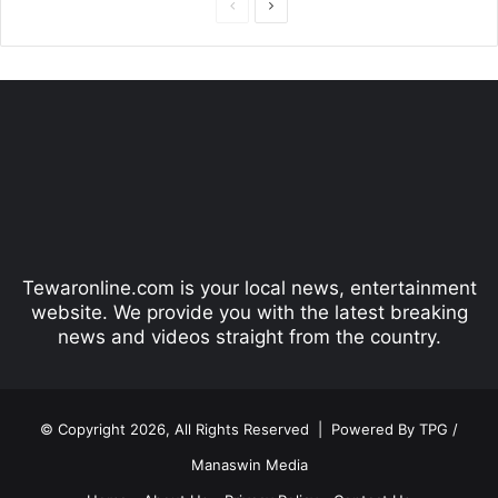
P
N
r
e
e
x
v
t
i
p
o
a
u
g
s
e
p
Tewaronline.com is your local news, entertainment
a
website. We provide you with the latest breaking
g
news and videos straight from the country.
e
© Copyright 2026, All Rights Reserved |
Powered By TPG /
Manaswin Media