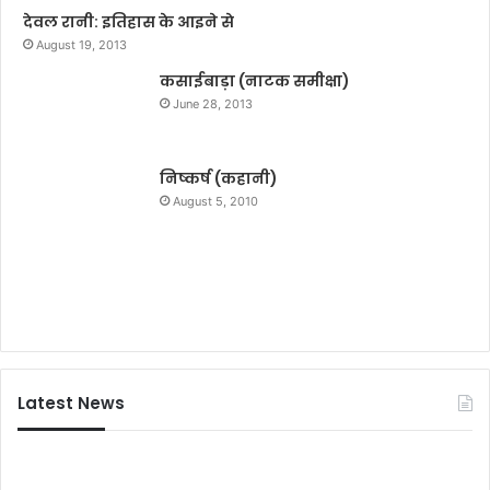
जे
ह
देवल रानी: इतिहास के आइने से
ता
थि
August 19, 2013
ओं
या
को
कसाईबाड़ा (नाटक समीक्षा)
र
कि
के
June 28, 2013
या
सा
पु
थ
र
चा
निष्कर्ष (कहानी)
स्कृ
र
August 5, 2010
त
गि
र
फ्ता
र
Latest News