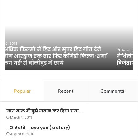
मै
मुं
थि
गे
ली
र
ठा
में
कु
5
र
1
ने
ली
खा
ट
December 31, 2022
मैथिली ठाकुर ने खादी मॉल में क्विज प्रतियोगिता के
दी
र
विजेताओं को किया पुरस्कृत
मॉ
अ
ल
वै
में
ध
क्वि
वि
ज
दे
Popular
Recent
Comments
प्र
शी
ति
श
यो
रा
सात साल में मुझे जवान कर दिया गया….
गि
ब
March 1, 2011
ता
स
…Oh! still I love you ( a story)
के
हि
वि
August 8, 2010
त