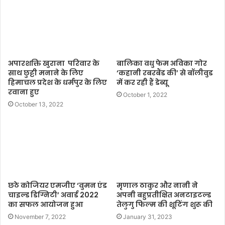
e
अपारशक्ति खुराना परिवार के
बालिका वधु फेम अविका गोर
साथ छुट्टी मनाने के लिए
‘कहानी रबरबैंड की’ से बॉलीवुड
हिमाचल प्रदेश के धर्मपुर के लिए
में कर रही हैं डेब्यू
रवाना हुए
October 1, 2022
October 13, 2022
छठे कोजियर एमजीए ‘वुमन एंड
मृणाल ठाकुर और नानी ने
चाइल्ड डिग्निटी’ अवार्ड 2022
अपनी बहुप्रतीक्षित अनटाइटल्ड
का सफल आयोजन हुआ
तेलुगु फिल्म की शूटिंग शुरू की
November 7, 2022
January 31, 2023