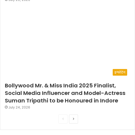
इन्फोटेन
Bollywood Mr. & Miss India 2025 Finalist,
Social Media Influencer and Model-Actress
Suman Tripathi to be Honoured in Indore
July 24, 2026
P
N
r
e