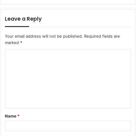
Leave a Reply
Your email address will not be published.
Required fields are
marked
*
C
o
m
m
e
n
t
Name
*
*