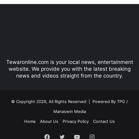
e
x
v
t
i
p
o
a
u
g
s
e
p
Tewaronline.com is your local news, entertainment
a
website. We provide you with the latest breaking
g
news and videos straight from the country.
e
© Copyright 2026, All Rights Reserved |
Powered By TPG /
Manaswin Media
Home
About Us
Privacy Policy
Contact Us
Facebook
Twitter
YouTube
Instagram