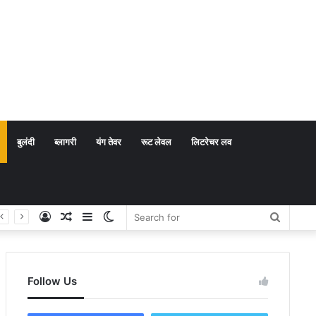
बुलंदी
ब्लागरी
यंग तेवर
रूट लेवल
लिटरेचर लव
Log
Random
Sidebar
Switch
Search
In
Article
skin
for
Follow Us