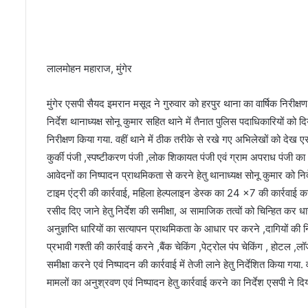
से
मुं
ब
ई
की
लालमोहन महाराज, मुंगेर
कु
छ
मुंगेर एसपी सैयद इमरान मसूद ने गुरुवार को हरपुर थाना का वार्षिक निरी
शा
निर्देश थानाध्यक्ष सोनू कुमार सहित थाने में तैनात पुलिस पदाधिकारियों को
खा
निरीक्षण किया गया. वहीं थाने में ठीक तरीके से रखे गए अभिलेखों को देख ए
ओं
में
कुर्की पंजी ,स्पष्टीकरण पंजी ,लोक शिकायत पंजी एवं ग्राम अपराध पंजी क
‘
आवेदनों का निष्पादन प्राथमिकता से करने हेतु थानाध्यक्ष सोनू कुमार को 
र
टाइम एंट्री की कार्रवाई, महिला हेल्पलाइन डेस्क का 24 ×7 की कार्रवा
वि
रसीद दिए जाने हेतु निर्देश की समीक्षा, अ सामाजिक तत्वों को चिन्हित कर 
वा
र
अनुज्ञप्ति धारियों का सत्यापन प्राथमिकता के आधार पर करने ,दागियों की नि
’
प्रभावी गश्ती की कार्रवाई करने ,बैंक चेकिंग ,पेट्रोल पंप चेकिंग , होटल ,
के
समीक्षा करने एवं निष्पादन की कार्रवाई में तेजी लाने हेतु निर्देशित किया 
स्था
मामलों का अनुश्रवण एवं निष्पादन हेतु कार्रवाई करने का निर्देश एसपी ने दिय
न
प