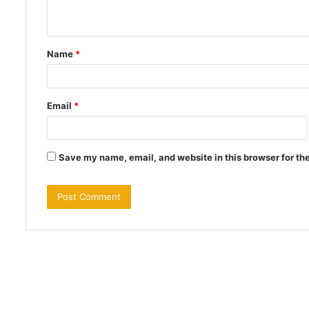
n
t
Name
*
*
Email
*
Save my name, email, and website in this browser for th