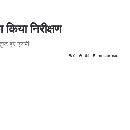
का किया निरीक्षण
ुष्ट हुए एसपी
प्र
0
154
1 minute read
सि
द्ध
सा
हि
त्य
का
से मुंबई की कुछ
April 5, 2012
र
र ‘शुक्रवार’ के दिन
प्रसिद्ध साहित्यकार व चित्रकार डा. कुमुद ललि
व
निधन
चि
त्र
का
र