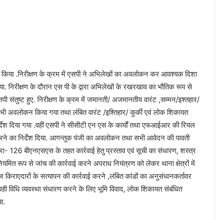
डा
.
कु
मु
द
ल
लि
क्षण किया .निरीक्षण के क्रम में एसपी ने अभिलेखों का अवलोकन कर आवश्यक दिशा
त
 दिया. निरीक्षण के दौरान एस पी के द्वारा अभिलेखों के रखरखाव का भौतिक रूप से
का
सपी संतुष्ट हुए. निरीक्षण के क्रम में जमानती/ अजमानतीय वारंट ,सम्मन/इश्तहार/
नि
ध
ा भी अवलोकन किया गया तथा लंबित वारंट /इश्तिहार/ कुर्की एवं लोक शिकायत
न
निर्देश दिया गया .वहीं एसपी ने सीसीटी एन एस के कार्यों तथा एफआईआर की रियल
ई करने का निर्देश दिया. आगन्तुक पंजी का अवलोकन तथा सभी आवेदन की पावती
धारा- 126 बीएनएसएस के तहत कार्रवाई हेतु प्रस्ताव एवं सूची का संधारण, शस्त्र
यमित रूप से जांच की कार्रवाई करने अपराध नियंत्रण को लेकर थाना क्षेत्रों में
लॉज किराएदारों के सत्यापन की कार्रवाई करने ,लंबित कांडों का अनुसंधानकर्तावर
गया. वही विधि व्यवस्था संधारण करने के लिए भूमि विवाद, लोक शिकायत संबंधित
ा.