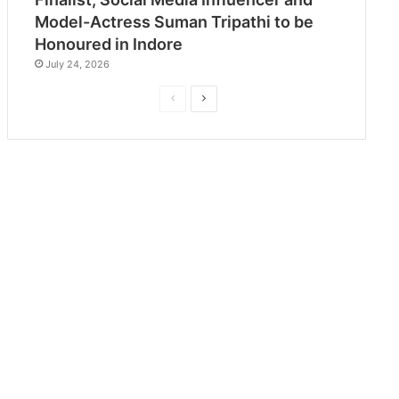
Model-Actress Suman Tripathi to be
Honoured in Indore
July 24, 2026
P
N
r
e
e
x
v
t
i
p
o
a
u
g
s
e
p
a
g
e