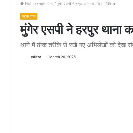
Home
/
पहला पन्ना
/
मुंगेर एसपी ने हरपुर थाना का किया निरीक्षण
पहला पन्ना
मुंगेर एसपी ने हरपुर थाना 
थाने में ठीक तरीके से रखे गए अभिलेखों को देख संत
स्टे
editor
March 20, 2025
ट
बैं
क
ऑ
 2023
फ
ंग स्कूल ऑफ़ आर्ट्स व बंटी एंटरटेनमेंट
December 2, 2022
इं
 द्वारा आयोजित ‘इंडियन स्टार अचीवर्स
स्टेट बैंक ऑफ इंडिया’ की ओर 
डि
023 का सफल आयोजन हुआ,समारोह में
शाखाओं में ‘रविवार’ के स्थान प
या
िल्म अभिनेत्री अमीषा पटेल मौजूद रही
घोषित छुट्टी की गई रद्द
’
की
ओ
र