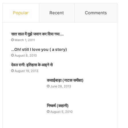
ट
गी
वि
नि
Popular
Recent
Comments
ष
र्भ
य
या
प
का
र
सात साल में मुझे जवान कर दिया गया….
के
ब
स
March 1, 2011
नी
ल
…Oh! still I love you ( a story)
न
ड़
August 8, 2010
ई
ने
च
वा
देवल रानी: इतिहास के आइने से
र्चि
ली
August 19, 2013
त
व
कसाईबाड़ा (नाटक समीक्षा)
फि
की
June 28, 2013
ल्म
ल
“
सी
गे
मा
निष्कर्ष (कहानी)
म
स
ओ
मृ
August 5, 2010
व
द्धि
र