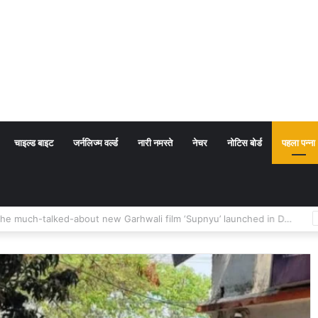
चाइल्ड बाइट
जर्नलिज्म वर्ल्ड
नारी नमस्ते
नेचर
नोटिस बोर्ड
पहला पन्ना
First look and poster of the much-talked-about new Garhwali film ‘Supnyu’ launched in Delhi