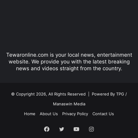
v
t
i
p
o
a
u
g
s
e
p
Tewaronline.com is your local news, entertainment
a
website. We provide you with the latest breaking
g
news and videos straight from the country.
e
© Copyright 2026, All Rights Reserved |
Powered By TPG /
Manaswin Media
Home
About Us
Privacy Policy
Contact Us
Facebook
Twitter
YouTube
Instagram