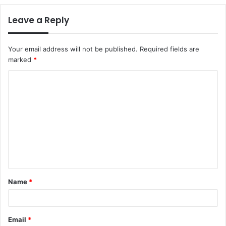
Leave a Reply
Your email address will not be published.
Required fields are
marked
*
C
o
m
m
e
n
t
Name
*
*
Email
*