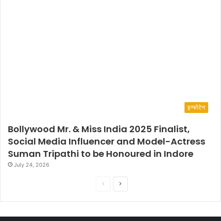
इन्फोटेन
Bollywood Mr. & Miss India 2025 Finalist,
Social Media Influencer and Model-Actress
Suman Tripathi to be Honoured in Indore
July 24, 2026
P
N
r
e
e
x