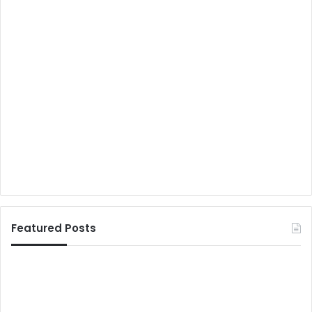
Featured Posts
मां
दे
टी
श
की
ब
म
च