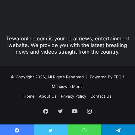
o
a
u
g
s
e
p
Tewaronline.com is your local news, entertainment
a
website. We provide you with the latest breaking
g
news and videos straight from the country.
e
© Copyright 2026, All Rights Reserved |
Powered By TPG /
Manaswin Media
Home
About Us
Privacy Policy
Contact Us
Facebook
Twitter
YouTube
Instagram