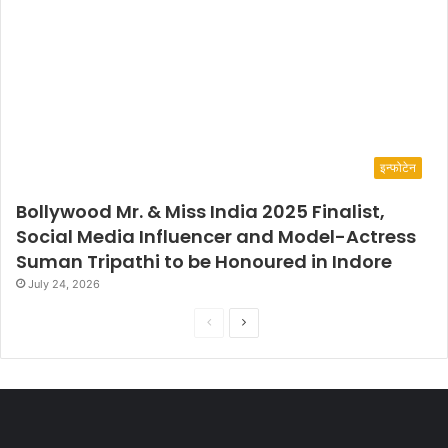
इन्फोटेन
Bollywood Mr. & Miss India 2025 Finalist,
Social Media Influencer and Model-Actress
Suman Tripathi to be Honoured in Indore
July 24, 2026
P
N
r
e
e
x
v
t
i
p