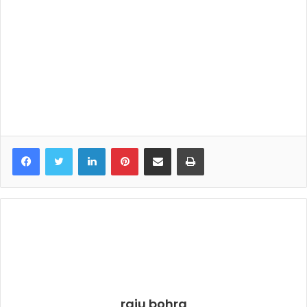
LinkedIn
Pinterest
Share via Email
Print
raju bohra