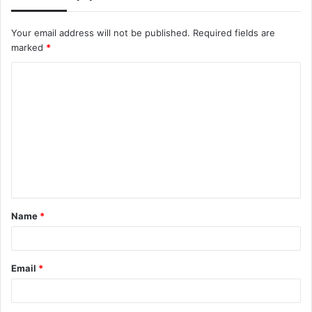
Your email address will not be published.
Required fields are
marked
*
C
o
m
m
e
n
t
Name
*
*
Email
*