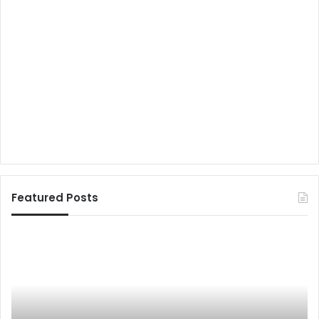
Featured Posts
व
रा
र्ल्ड
ष्ट्र
चैं
य
पि
शि
य
क्षा
न
नी