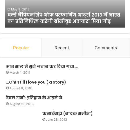
शि
ति
प
-
May 8, 2013
ी
वर्ल्ड चैंपियनशिप ऑफ परफार्मिंग आर्ट्स 2013 में भारत
ऑ
2
का प्रतिनिधित्व करेगी बॉलीवुड अदाकरा प्रिया गौड़
फ
0
प
2
र
0
फा
:
र्मिं
1
Popular
Recent
Comments
ग
0
आ
+
र्ट्स
2
सात साल में मुझे जवान कर दिया गया….
2
ढां
March 1, 2011
0
चे
…Oh! still I love you ( a story)
1
की
3
August 8, 2010
ज
में
ग
देवल रानी: इतिहास के आइने से
भा
ह
August 19, 2013
र
5
त
कसाईबाड़ा (नाटक समीक्षा)
+
का
3
June 28, 2013
प्र
+