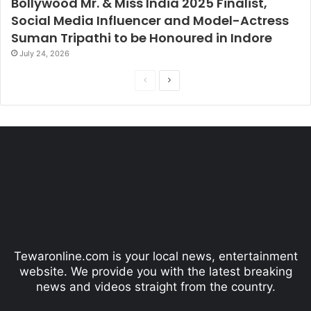
Bollywood Mr. & Miss India 2025 Finalist,
Social Media Influencer and Model-Actress
Suman Tripathi to be Honoured in Indore
July 24, 2026
P
N
r
e
e
x
v
t
i
p
o
a
u
g
s
e
p
Tewaronline.com is your local news, entertainment
a
website. We provide you with the latest breaking
g
news and videos straight from the country.
e