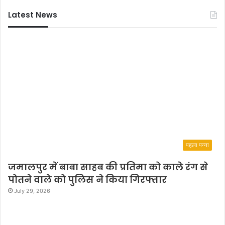
e
अ
Latest News
s
ह
p
म
i
द
r
i
t
u
a
l
l
y
पहला पन्ना
जमालपुर में बाबा साहब की प्रतिमा को काले रंग से
पोतने वाले को पुलिस ने किया गिरफ्तार
July 29, 2026