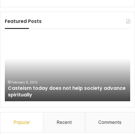
Featured Posts
C
सें
a
ट्र
s
ल
t
हे
e
ल्थ
i
मि
s
नि
m
स्ट्
February 9, 2012
Casteism today does not help society advance
t
की
spiritually
o
टी
d
म
a
ने
y
भी
d
मा
Popular
Recent
Comments
o
ना
e
,