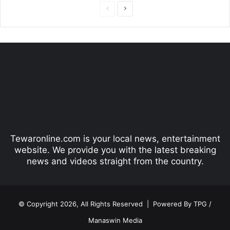
P
N
r
e
e
x
v
t
i
p
o
a
u
g
s
e
p
Tewaronline.com is your local news, entertainment
a
website. We provide you with the latest breaking
g
news and videos straight from the country.
e
© Copyright 2026, All Rights Reserved |
Powered By TPG /
Manaswin Media