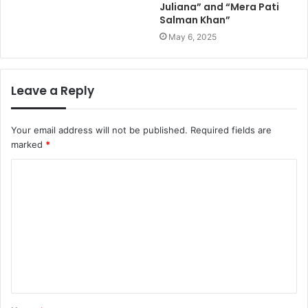
Juliana” and “Mera Pati
Salman Khan”
May 6, 2025
Leave a Reply
Your email address will not be published.
Required fields are
marked
*
C
o
m
m
e
n
t