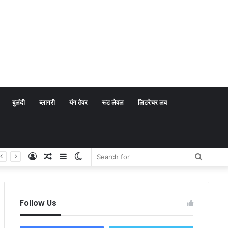
बुलंदी
ब्लागरी
यंग तेवर
रूट लेवल
लिटरेचर लव
Log
Random
Sidebar
Switch
Search
In
Article
skin
for
Follow Us