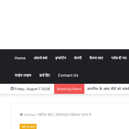
Home
अंदाजे बयां
इन्फोटेन
कंपनी
कैमरा शाट
ग्लोब दी गल
साइंस लाइफ
हार्ड हिट
Contact Us
कारगिल के अमर वीरों को भावभीनी 
Friday, August 7 2026
Breaking News
Home
/
नोटिस बोर्ड
/
लोकनाट्य महोत्सव पटना में
नोटिस बोर्ड