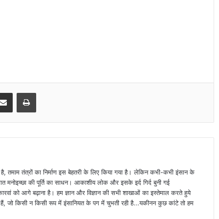
ने
शु
रू
कि
या
बा
यो
मै
ट्रि
Share via Email
Print
क
अ
टें
डें
स
ा है, तमाम तंत्रों का निर्माण इस बेहतरी के लिए किया गया है। लेकिन कभी-कभी इंसान के
्यक्तिगत मनोइच्छा की पूर्ति का साधन। आकाशीय लोक और इसके इर्द गिर्द बुनी गई
वां को आगे बढ़ाना है। हम ज्ञान और विज्ञान की सभी शाखाओं का इस्तेमाल करते हुये
ैं, जो किसी न किसी रूप में इंसानियत के पग में चुभती रही है...यकीनन कुछ कांटे तो हम