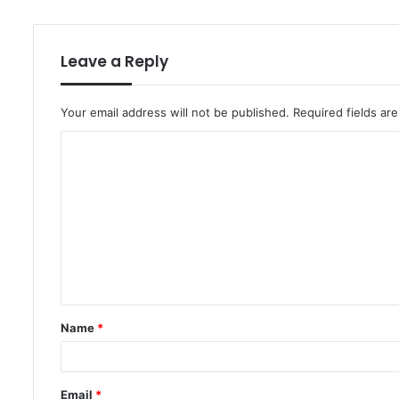
Leave a Reply
Your email address will not be published.
Required fields a
C
o
m
m
e
n
t
Name
*
*
Email
*