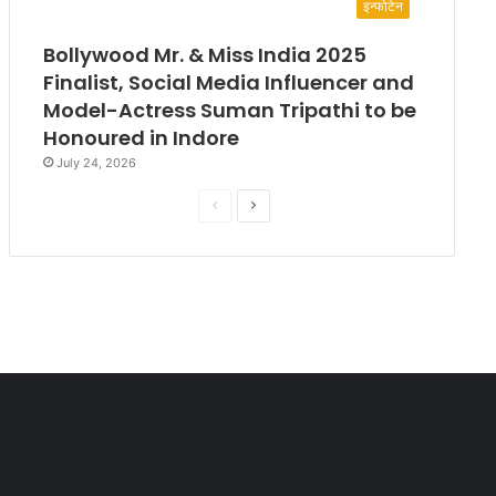
इन्फोटेन
Bollywood Mr. & Miss India 2025
Finalist, Social Media Influencer and
Model-Actress Suman Tripathi to be
Honoured in Indore
July 24, 2026
P
N
r
e
e
x
v
t
i
p
o
a
u
g
s
e
p
a