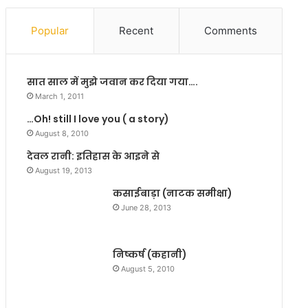
ड
है
मी
यो
Popular
Recent
Comments
को
गें
अ
द्र
प
या
सात साल में मुझे जवान कर दिया गया….
ने
द
पो
व
March 1, 2011
र्ट
की
…Oh! still I love you ( a story)
फो
ब
August 8, 2010
लि
र्खा
यो
स्त
देवल रानी: इतिहास के आइने से
में
गी
August 19, 2013
शा
कसाईबाड़ा (नाटक समीक्षा)
मि
June 28, 2013
ल
कि
या
निष्कर्ष (कहानी)
August 5, 2010