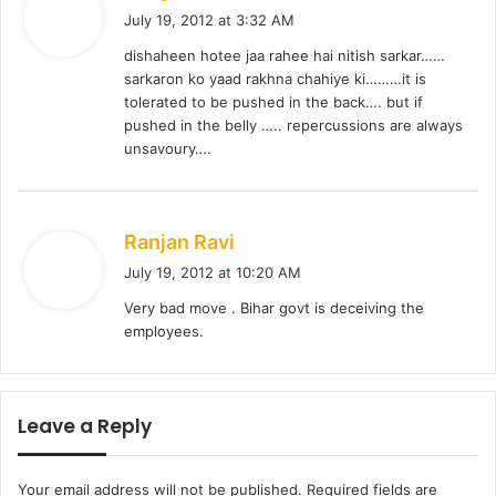
a
July 19, 2012 at 3:32 AM
y
dishaheen hotee jaa rahee hai nitish sarkar……
s
sarkaron ko yaad rakhna chahiye ki………it is
:
tolerated to be pushed in the back…. but if
pushed in the belly ….. repercussions are always
unsavoury….
s
Ranjan Ravi
a
July 19, 2012 at 10:20 AM
y
Very bad move . Bihar govt is deceiving the
s
employees.
:
Leave a Reply
Your email address will not be published.
Required fields are