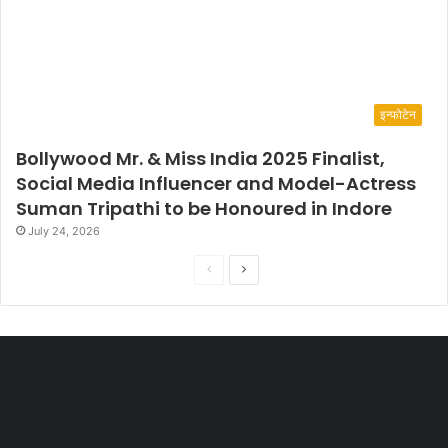
इन्फोटेन
Bollywood Mr. & Miss India 2025 Finalist,
Social Media Influencer and Model-Actress
Suman Tripathi to be Honoured in Indore
July 24, 2026
P
N
r
e
e
x
v
t
i
p
o
a
u
g