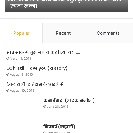
वी
देशभक्ति के सुरों से गूंजा इंदिरा गांधी कला केंद्र
रों
म
को
त
भा
व
प
भी
Popular
Recent
Comments
नी
श्र
ब
द्धां
सात साल में मुझे जवान कर दिया गया….
ज
March 1, 2011
लि
मे
…Oh! still I love you ( a story)
,
दे
August 8, 2010
न
श
श
देवल रानी: इतिहास के आइने से
भ
August 19, 2013
क्ति
के
कसाईबाड़ा (नाटक समीक्षा)
सु
June 28, 2013
रों
से
गूं
निष्कर्ष (कहानी)
जा