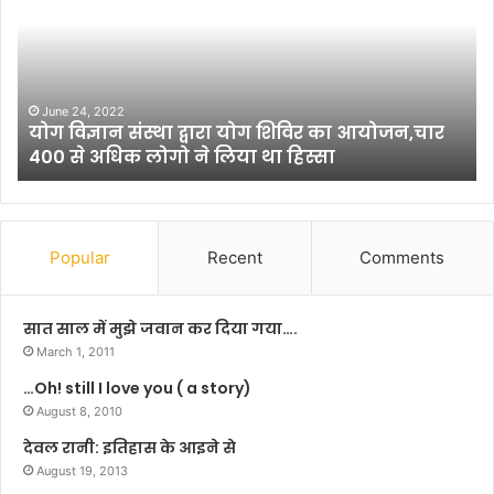
कु
मा
र
ने
डॉ
September 5, 2020
 का आयोजन,चार
नीतीश कुमार ने डॉ. सर्वपल्ली राधाकृष्णन क
.
ा
माल्यार्पण कर किया नमन
स
र्व
प
ल्ली
रा
Popular
Recent
Comments
धा
कृ
ष्ण
सात साल में मुझे जवान कर दिया गया….
न
March 1, 2011
के
…Oh! still I love you ( a story)
चि
August 8, 2010
त्र
प
देवल रानी: इतिहास के आइने से
र
August 19, 2013
मा