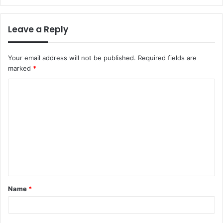
Leave a Reply
Your email address will not be published.
Required fields are
marked
*
C
o
m
m
e
n
t
Name
*
*