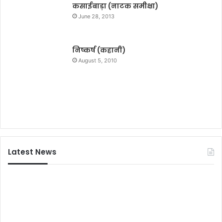
ल्या
कसाईबाड़ा (नाटक समीक्षा)
र्प
June 28, 2013
ण
क
र
निष्कर्ष (कहानी)
कि
August 5, 2010
या
न
म
न
Latest News