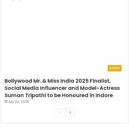
इन्फोटेन
Bollywood Mr. & Miss India 2025 Finalist,
Social Media Influencer and Model-Actress
Suman Tripathi to be Honoured in Indore
July 24, 2026
P
N
r
e
e
x