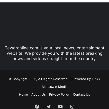
v
t
i
p
o
a
u
g
s
e
p
Tewaronline.com is your local news, entertainment
a
website. We provide you with the latest breaking
g
news and videos straight from the country.
e
© Copyright 2026, All Rights Reserved |
Powered By TPG /
Manaswin Media
Home
About Us
Privacy Policy
Contact Us
Facebook
Twitter
YouTube
Instagram