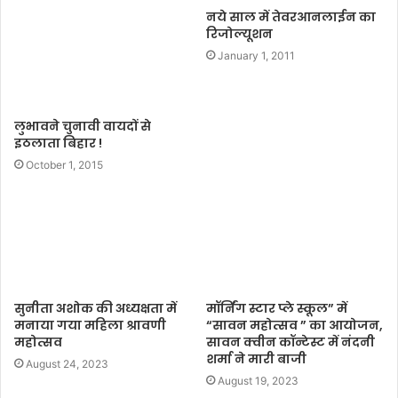
t
नये साल में तेवरआनलाईन का
e
रिजोल्यूशन
January 1, 2011
लुभावने चुनावी वायदों से
इठलाता बिहार !
October 1, 2015
सुनीता अशोक की अध्यक्षता में
मॉर्निंग स्टार प्ले स्कूल” में
मनाया गया महिला श्रावणी
“सावन महोत्सव ” का आयोजन,
महोत्सव
सावन क्वीन कॉन्टेस्ट में नंदनी
शर्मा ने मारी बाजी
August 24, 2023
August 19, 2023