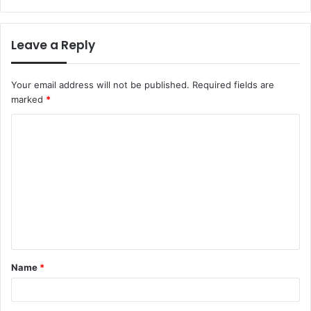
Leave a Reply
Your email address will not be published.
Required fields are
marked
*
C
o
m
m
e
n
t
Name
*
*