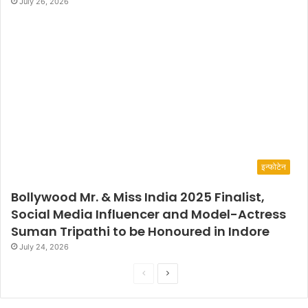
July 26, 2026
इन्फोटेन
Bollywood Mr. & Miss India 2025 Finalist,
Social Media Influencer and Model-Actress
Suman Tripathi to be Honoured in Indore
July 24, 2026
P
N
r
e