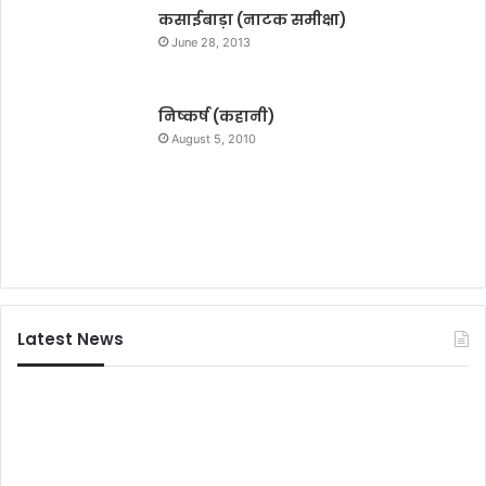
पू
कसाईबाड़ा (नाटक समीक्षा)
र्ण
June 28, 2013
प
थों
का
निष्कर्ष (कहानी)
हो
August 5, 2010
गा
का
या
क
ल्प
Latest News