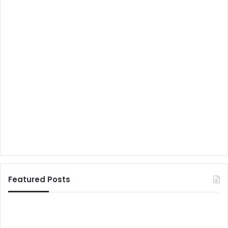
Featured Posts
मुं
भ
गे
ग