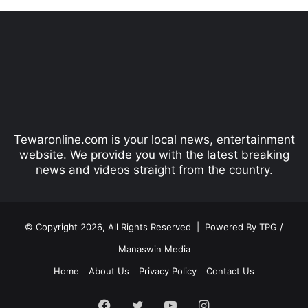
e
x
v
t
i
p
o
a
u
g
s
e
p
Tewaronline.com is your local news, entertainment
a
website. We provide you with the latest breaking
g
news and videos straight from the country.
e
© Copyright 2026, All Rights Reserved |
Powered By TPG /
Manaswin Media
Home
About Us
Privacy Policy
Contact Us
Facebook
Twitter
YouTube
Instagram