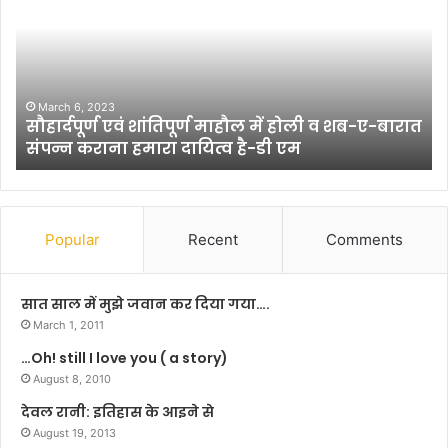
र
त
में
सिं
4
ह
8
वि
क
चा
रो
र
February 6, 2025
त
मुंगेर में 48 करोड़ 78 लाख रुपए से होगा कई महत्वपूर्ण
ड़
मं
पथों का होगा कायाकल्प
7
च
8
की
ला
स्थ
ख
प
रु
ना
Popular
Recent
Comments
प
ए
से
सात साल में मुझे जवान कर दिया गया….
हो
March 1, 2011
गा
…Oh! still I love you ( a story)
क
ई
August 8, 2010
म
देवल रानी: इतिहास के आइने से
ह
August 19, 2013
त्व