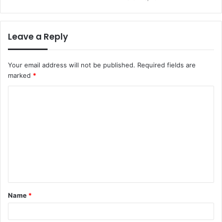
Leave a Reply
Your email address will not be published.
Required fields are
marked
*
C
o
m
m
e
n
t
Name
*
*