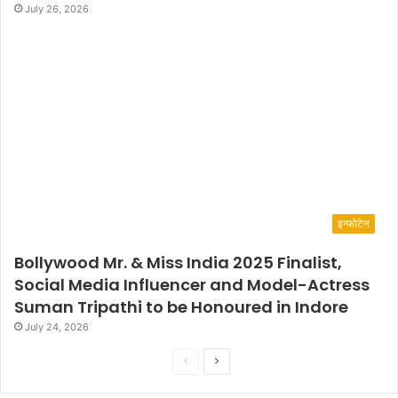
July 26, 2026
इन्फोटेन
Bollywood Mr. & Miss India 2025 Finalist,
Social Media Influencer and Model-Actress
Suman Tripathi to be Honoured in Indore
July 24, 2026
P
N
r
e