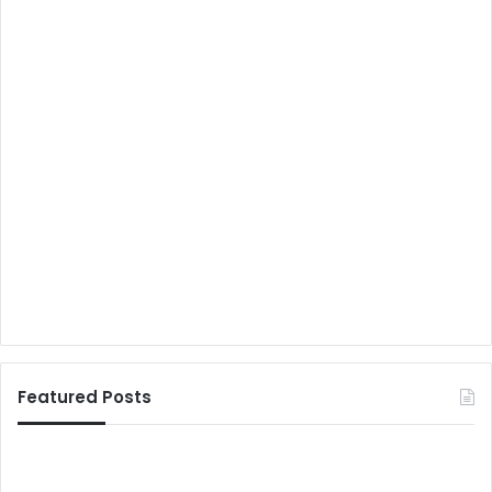
Featured Posts
ध
पू
र
र्णि