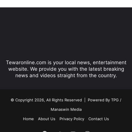
e
x
v
t
i
p
o
a
u
g
s
e
p
Tewaronline.com is your local news, entertainment
a
website. We provide you with the latest breaking
g
news and videos straight from the country.
e
© Copyright 2026, All Rights Reserved |
Powered By TPG /
Manaswin Media
Home
About Us
Privacy Policy
Contact Us