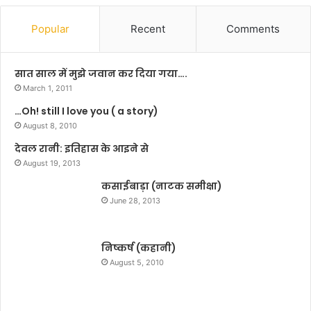
के
प्र
Popular
Recent
Comments
धा
न
स
सात साल में मुझे जवान कर दिया गया….
चि
March 1, 2011
वों
…Oh! still I love you ( a story)
के
August 8, 2010
सा
थ
देवल रानी: इतिहास के आइने से
बै
August 19, 2013
ठ
क
कसाईबाड़ा (नाटक समीक्षा)
की
June 28, 2013
निष्कर्ष (कहानी)
August 5, 2010