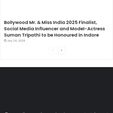
Bollywood Mr. & Miss India 2025 Finalist,
Social Media Influencer and Model-Actress
Suman Tripathi to be Honoured in Indore
July 24, 2026
P
N
r
e
e
x
v
t
i
p
o
a
u
g
s
e
p