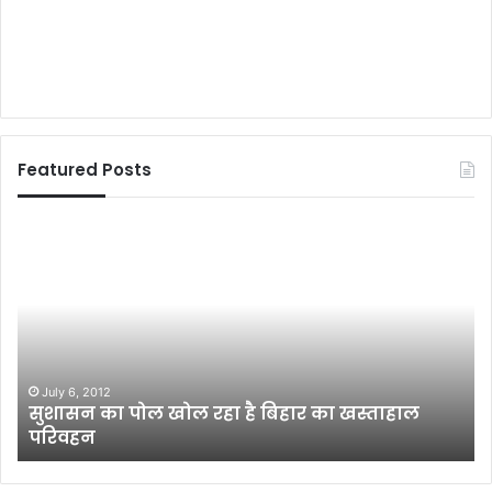
Featured Posts
नी
ती
श
कु
मा
र
ने
स
August 2, 2017
खस्ताहाल
नीतीश कुमार ने सभी विभागों के प्रधान सचिव
भी
बैठक की
वि
भा
गों