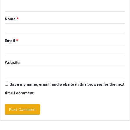
n
t
Name
*
*
Email
*
Website
Save my name, email, and website in this browser for the next
time I comment.