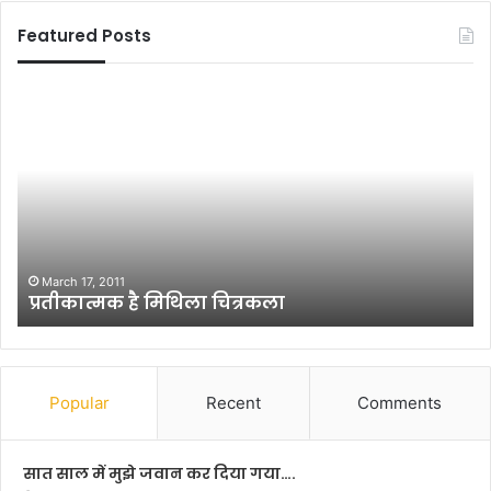
Featured Posts
बा
नी
ल
ती
शि
श
क्षा
कु
की
मा
उ
र
दा
ने
सी
डॉ
न
.
January 29, 2013
बाल शिक्षा की उदासीन शैक्षणिक पद्धति
शै
स
क्ष
र्व
णि
प
क
ल्ल
प
रा
Popular
Recent
Comments
द्ध
धा
ति
कृ
ष्ण
सात साल में मुझे जवान कर दिया गया….
न