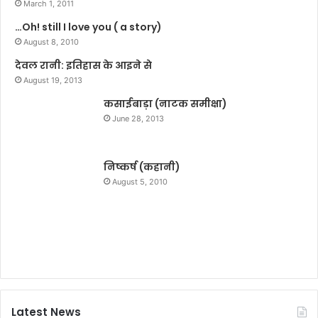
March 1, 2011
के
…Oh! still I love you ( a story)
चि
August 8, 2010
त्र
प
देवल रानी: इतिहास के आइने से
र
August 19, 2013
मा
कसाईबाड़ा (नाटक समीक्षा)
ल्य
र्प
June 28, 2013
ण
क
र
निष्कर्ष (कहानी)
कि
August 5, 2010
या
न
म
न
Latest News