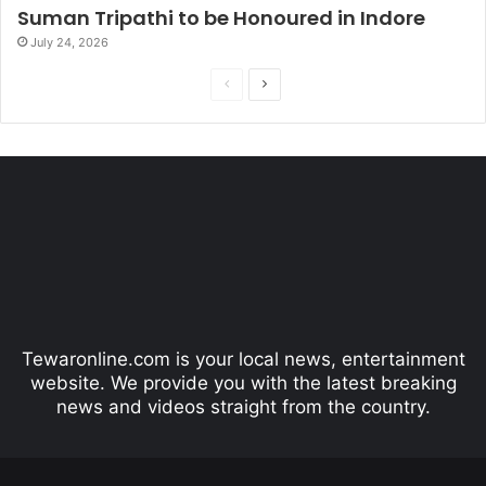
Suman Tripathi to be Honoured in Indore
July 24, 2026
P
N
r
e
e
x
v
t
i
p
o
a
u
g
s
e
p
Tewaronline.com is your local news, entertainment
a
website. We provide you with the latest breaking
g
news and videos straight from the country.
e