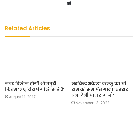
W
e
b
s
Related Articles
i
t
e
जल्‍द रिलीज होगी भोजपुरी
अरविन्द अकेला कल्लू का श्री
फिल्‍म ‘नथुनिये पे गोली मारे 2’
राम को समर्पित गाना ‘बक्सर
बना देनी धाम राम जी’
August 11, 2017
November 13, 2022