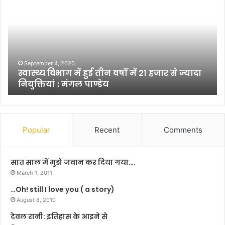
स्थ्य
ह
वि
रा
भा
दू
ग
न
में
में
हु
बॉ
र
ई
ली
September 4, 2020
स्वास्थ्य विभाग में हुई तीन वर्षों में 21 हजार से ज्यादा
ती
वु
नियुक्तियां : मंगल पाण्डेय
न
ड
व
ए
र्षों
क्टिं
में
ग
2
स्कू
Popular
Recent
Comments
1
ल
ह
ऑ
जा
फ़
सात साल में मुझे जवान कर दिया गया….
र
आ
March 1, 2011
से
र्ट्स
…Oh! still I love you ( a story)
ज्या
ए
दा
August 8, 2010
वं
नि
बं
देवल रानी: इतिहास के आइने से
यु
टी