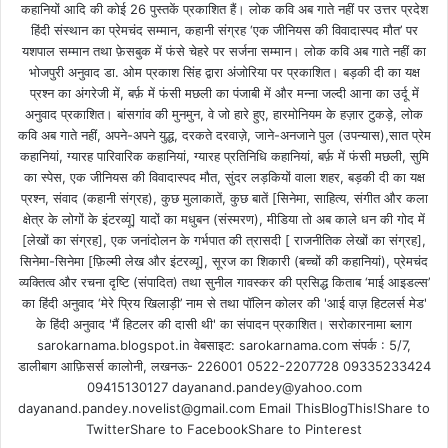
कहानियों आदि की कोई 26 पुस्तकें प्रकाशित हैं। लोक कवि अब गाते नहीं पर उत्तर प्रदेश
हिंदी संस्थान का प्रेमचंद सम्मान, कहानी संग्रह ‘एक जीनियस की विवादास्पद मौत’ पर
यशपाल सम्मान तथा फ़ेसबुक में फंसे चेहरे पर सर्जना सम्मान। लोक कवि अब गाते नहीं का
भोजपुरी अनुवाद डा. ओम प्रकाश सिंह द्वारा अंजोरिया पर प्रकाशित। बड़की दी का यक्ष
प्रश्न का अंगरेजी में, बर्फ़ में फंसी मछली का पंजाबी में और मन्ना जल्दी आना का उर्दू में
अनुवाद प्रकाशित। बांसगांव की मुनमुन, वे जो हारे हुए, हारमोनियम के हज़ार टुकड़े, लोक
कवि अब गाते नहीं, अपने-अपने युद्ध, दरकते दरवाज़े, जाने-अनजाने पुल (उपन्यास),सात प्रेम
कहानियां, ग्यारह पारिवारिक कहानियां, ग्यारह प्रतिनिधि कहानियां, बर्फ़ में फंसी मछली, सुमि
का स्पेस, एक जीनियस की विवादास्पद मौत, सुंदर लड़कियों वाला शहर, बड़की दी का यक्ष
प्रश्न, संवाद (कहानी संग्रह), कुछ मुलाकातें, कुछ बातें [सिनेमा, साहित्य, संगीत और कला
क्षेत्र के लोगों के इंटरव्यू] यादों का मधुबन (संस्मरण), मीडिया तो अब काले धन की गोद में
[लेखों का संग्रह], एक जनांदोलन के गर्भपात की त्रासदी [ राजनीतिक लेखों का संग्रह],
सिनेमा-सिनेमा [फ़िल्मी लेख और इंटरव्यू], सूरज का शिकारी (बच्चों की कहानियां), प्रेमचंद
व्यक्तित्व और रचना दृष्टि (संपादित) तथा सुनील गावस्कर की प्रसिद्ध किताब ‘माई आइडल्स’
का हिंदी अनुवाद ‘मेरे प्रिय खिलाड़ी’ नाम से तथा पॉलिन कोलर की 'आई वाज़ हिटलर्स मेड'
के हिंदी अनुवाद 'मैं हिटलर की दासी थी' का संपादन प्रकाशित। सरोकारनामा ब्लाग
sarokarnama.blogspot.in वेबसाइट: sarokarnama.com संपर्क : 5/7,
डालीबाग आफ़िसर्स कालोनी, लखनऊ- 226001 0522-2207728 09335233424
09415130127 dayanand.pandey@yahoo.com
dayanand.pandey.novelist@gmail.com Email ThisBlogThis!Share to
TwitterShare to FacebookShare to Pinterest