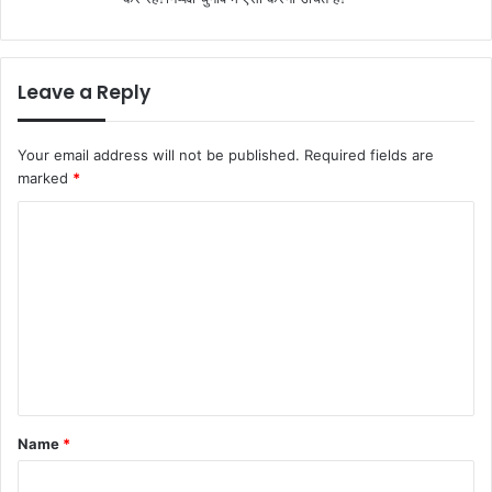
Leave a Reply
Your email address will not be published.
Required fields are
marked
*
C
o
m
m
e
n
t
Name
*
*