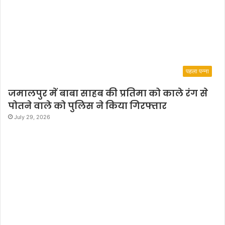
हो
गा
स
म्मा
न
स
मा
पहला पन्ना
रो
ह
जमालपुर में बाबा साहब की प्रतिमा को काले रंग से
,
पोतने वाले को पुलिस ने किया गिरफ्तार
से
July 29, 2026
लि
ब्रि
टी
गे
स्ट
के
रू
प
में
अ