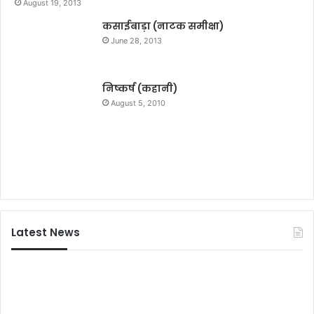
August 19, 2013
क्ति
एं
यां
कसाईबाड़ा (नाटक समीक्षा)
ट
:
र
June 28, 2013
मं
टे
ग
न
ल
में
निष्कर्ष (कहानी)
पा
ट
August 5, 2010
ण्डे
ग्रू
य
वी
एं
जे
ल
द्वा
रा
1
Latest News
6
अ
क्टू
ब
र
को