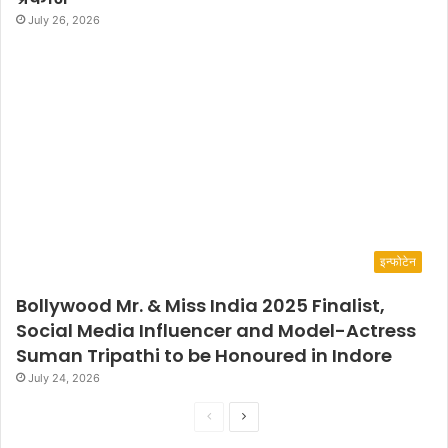
July 26, 2026
इन्फोटेन
Bollywood Mr. & Miss India 2025 Finalist,
Social Media Influencer and Model-Actress
Suman Tripathi to be Honoured in Indore
July 24, 2026
P
N
r
e