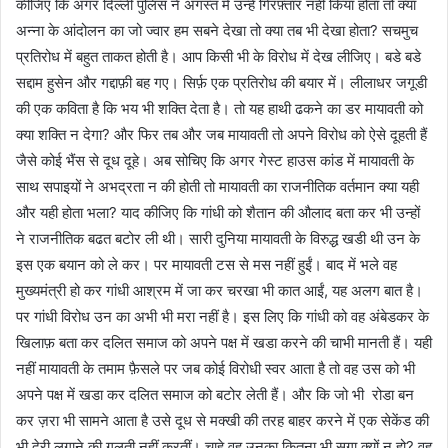
कीजिए कि अगर दिल्ली पुलिस ने अगस्त में उन्हें गिरफ़्तार नहीं किया होता तो क्या
अन्ना के आंदोलन का जो ज्वार हम सबने देखा तो क्या तब भी देखा होता? सचमुच
प्रतिरोध में बहुत ताकत होती है। आप किसी भी के विरोध में देख लीजिए। बडे बडे
सद्दाम हुसेन और गद्दाफ़ी बह गए। सिर्फ़ एक प्रतिरोध की बयार में। लीलाधर जगूडी
की एक कविता है कि भय भी शक्ति देता है। तो यह हाथी ढकने का डर मायावती को
क्या शक्ति न देगा? और फिर तब और जब मायावती तो अपने विरोध को ऐसे दूहती हैं
जैसे कोई भैंस से दूध दूहे। अब सोचिए कि अगर गेस्ट हाउस कांड में मायावती के
साथ सपाइयों ने अभद्रता न की होती तो मायावती का राजनीतिक वर्तमान क्या यही
और यही होता भला? याद कीजिए कि गांधी को शैतान की औलाद बता कर भी उन्हों
ने राजनीतिक बढत बटोर ली थी। सारी दुनिया मायावती के विरुद्ध खडी थी उन के
इस एक बयान को ले कर। पर मायावती टस से मस नहीं हुईं। बाद में भले वह
मुख्यमंत्री हो कर गांधी आश्रम में जा कर चरखा भी कात आईं, यह अलग बात है।
पर गांधी विरोध उन का अभी भी मरा नहीं है। इस लिए कि गांधी को वह अंबेडकर के
खिलाफ़ बता कर दलित समाज को अपने पक्ष में खडा करने की चाभी मानती हैं। यही
नहीं मायावती के तमाम फ़ैसले पर जब कोई विरोधी स्वर आता है तो वह उस को भी
अपने पक्ष में खडा कर दलित समाज को बटोर लेती हैं। और कि जो भी रोडा बन
कर ज़रा भी सामने आता है उसे दूध से मक्खी की तरह बाहर करने में एक सेकेंड की
भी देरी लगाने की गलती नहीं करतीं। चाहे वह उनका कितना भी सगा क्यों न हो? वह