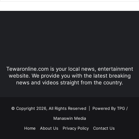
e
x
v
t
i
p
o
a
u
g
s
e
p
Tewaronline.com is your local news, entertainment
a
website. We provide you with the latest breaking
g
news and videos straight from the country.
e
© Copyright 2026, All Rights Reserved |
Powered By TPG /
Manaswin Media
Home
About Us
Privacy Policy
Contact Us