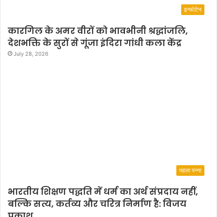
मी
इन्फोटेन
षा
प
कारगिल के अमर वीरों को भावभीनी श्रद्धांजलि,
टे
देशभक्ति के सुरों से गूंजा इंदिरा गांधी कला केंद्र
ल
र
July 28, 2026
हें
गी
मौ
जू
द
पहला पन्ना
भारतीय शिक्षण पद्धति में धर्म का अर्थ संप्रदाय नहीं,
बल्कि सत्य, कर्तव्य और चरित्र निर्माण है: विजय
प्रकाश