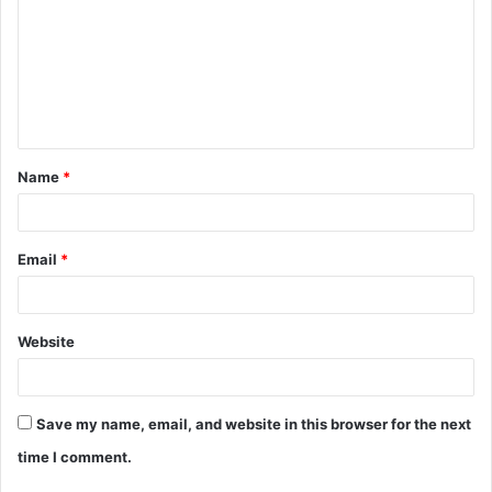
m
m
e
n
t
Name
*
*
Email
*
Website
Save my name, email, and website in this browser for the next
time I comment.