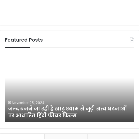
Featured Posts
शि
‘
क्षा
रा
औ
ष्ट्र
र
य
शि
मा
क्ष
न
क
व
को
पा
July 4, 2020
शिक्षा और शिक्षक को मजाक बना कर रख दिया है
म
र्टी
सरकार ने : चित्तरंजन गगन
जा
’
क
भी
ब
दि
ना
ल्ल