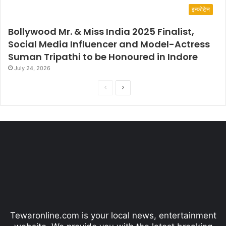
इन्फोटेन
Bollywood Mr. & Miss India 2025 Finalist,
Social Media Influencer and Model-Actress
Suman Tripathi to be Honoured in Indore
July 24, 2026
P
N
r
e
e
x
v
t
i
p
o
a
u
g
s
e
p
Tewaronline.com is your local news, entertainment
a