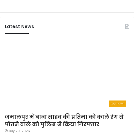
चु
ना
वों
में
Latest News
अ
प
ने
प्र
त्या
शी
उ
ता
रे
गी
पहला पन्ना
जमालपुर में बाबा साहब की प्रतिमा को काले रंग से
पोतने वाले को पुलिस ने किया गिरफ्तार
July 29, 2026