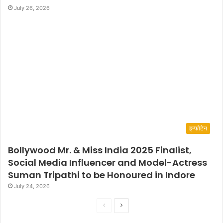
July 26, 2026
इन्फोटेन
Bollywood Mr. & Miss India 2025 Finalist,
Social Media Influencer and Model-Actress
Suman Tripathi to be Honoured in Indore
July 24, 2026
P
N
r
e