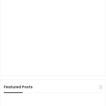
Featured Posts
H
फ
e
र