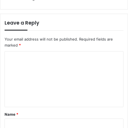
Leave a Reply
Your email address will not be published.
Required fields are
marked
*
C
o
m
m
e
n
t
Name
*
*