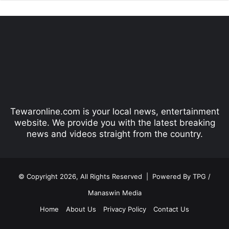
e
x
v
t
i
p
o
a
u
g
s
e
p
Tewaronline.com is your local news, entertainment
a
website. We provide you with the latest breaking
g
news and videos straight from the country.
e
© Copyright 2026, All Rights Reserved |
Powered By TPG /
Manaswin Media
Home
About Us
Privacy Policy
Contact Us