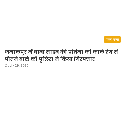
h
c
a
r
e
2
.
पहला पन्ना
O
’
जमालपुर में बाबा साहब की प्रतिमा को काले रंग से
i
पोतने वाले को पुलिस ने किया गिरफ्तार
n
July 29, 2026
V
i
s
a
k
h
a
p
a
t
n