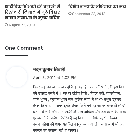
शारीरिक शिक्षकों की बहाली में
विशेष राज्य के अभियान का सच
रिश्तेदारी निभाने में जुटे बिहार
September 22, 2012
मानव संसाधन के मुख्य सचिव
August 27, 2010
One Comment
s
मदन कुमार तिवारी
a
April 8, 2011 at 5:02 PM
y
डियर यह जन लोकपाल नही है । कहा है जनता की भागेदारी इस बिल
s
को ड्राफ़्ट करने में । यह तो संतोष हेगडे , किरन बेदी, केजरीवाल,
:
शांति भुषण , प्रशांत भुषण जैसे कुछेक लोगो ने आधा-अधुरा ड्राफ़्ट
तैयार किया था। अगर इनके तैयार किये गये ड्राफ़्ट पर बहस हो तो दो
घंटे मे ये सारे लोग मान जायेंगे की महा वाहियत और देश के संविधान के
प्रावधानो के सर्वथा विपरित है यह बिल । न सिर्फ़ यह भी स्विकार
करना पडेगा की अगर यह बिल कानून बन गया तो द्स साल में भी एक
मुकदमे का फ़ैसला नही हो पायेगा।