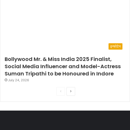
इन्फोटेन
Bollywood Mr. & Miss India 2025 Finalist,
Social Media Influencer and Model-Actress
Suman Tripathi to be Honoured in Indore
July 24, 2026
P
N
r
e
e
x
v
t
i
p