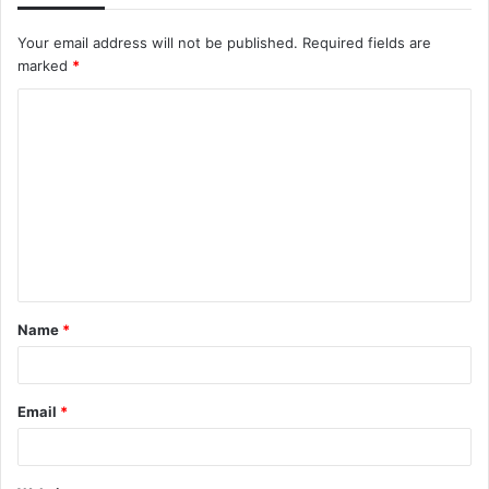
Your email address will not be published.
Required fields are
marked
*
C
o
m
m
e
n
t
Name
*
*
Email
*