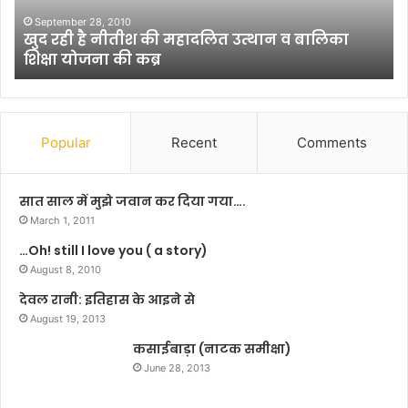
हैं
भा
ा
ई
November 30, 2012
अनमोल होते हैं भाई-बहन के रिश्ते
-
ब
ह
न
के
Popular
Recent
Comments
रि
श्ते
सात साल में मुझे जवान कर दिया गया….
March 1, 2011
…Oh! still I love you ( a story)
August 8, 2010
देवल रानी: इतिहास के आइने से
August 19, 2013
कसाईबाड़ा (नाटक समीक्षा)
June 28, 2013