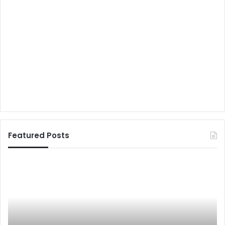
Featured Posts
अ
न
मो
ल
हो
ते