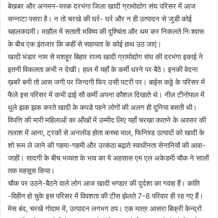
बेखबर और अनमन-यस्क दरभंगा जिला खादी ग्रामोद्योग संघ परिसर में आज
सन्नाटा पसरा है। न तो चरखे की घर्र- घर्र और न ही उत्पादन से जुडी कोई
चहलकदमी। माहौल में सताती भविष्य की दुश्चिंता और थम कर निकलते निःश्वास
के बीच एक इंतजार कि कहीं से सहायता के कोई हाथ उठ जाएं।
खादी भंडार नाम से मशहूर बिहार राज्य खादी ग्रामोद्योग संघ की दरभंगा इकाई ने
इतनी विकलता कभी न देखी। हाल में यहाँ के कर्मी धरने पर बैठे। इनकी वेदना
ख़बरें बनी तो आस जगी पर जिन्दगी फिर उसी पटरी पर। बाईस कठ्ठे के परिसर में
फैले इस परिसर में कभी ढाई सौ कर्मी अपना कौशल दिखाते थे। नील टीनोपाल में
धुले झक झक करते खादी के कपडे पहने लोगों की अलग ही दुनिया बसती थी।
विपत्ति की मारी महिलाओं का आँखों में उम्मीद लिए यहाँ चरखा कातने के अवसर की
तलाश में आना, ट्रकों से अनलोड होता कच्चा माल, फिनिश्ड उत्पादों को खादी के
शो रूम ले जाने की गहमा-गहमी और उत्कंठा बढ़ाते स्वाधीनता सेनानियों की आवा-
जाही। सादगी के बीच भव्यता के भाव का ये अहसास एम एल अकेडमी चौक ने सालों
तक महसूस किया।
चौक पर उठने-बैठने वाले लोग आज खादी भण्डार की दुर्दशा का गवाह हैं। कांति
-विहीन हो चुके इस परिसर में विवशता की टीस झेलते 7-8 परिवार ही रह गए हैं।
मेस बंद, चरखे गोदाम में, उत्पादन लगभग ठप। एक मात्र आसरा बिक्री केन्द्रों