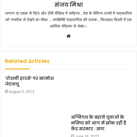
संजय मिश्रा
लगभग दो दशक से प्रिंट और टीवी मीडिया में सक्रिय...देश के विभिन्न राज्यों में पत्रकारिता
को नजदीक से देखने का मौका ...जनहितैषी पत्रकारिता की ललक...फिलहाल दिल्ली में एक
आर्थिक पत्रिका से संबंध।
W
e
b
s
Related Articles
i
t
‘रोशनी हादसे’ पर खामोश
e
जेएनयू
August 5, 2013
अग्निपथ के बहाने युवाओं के
भविष्य को आग में झोंक रही है
केंद्र सरकार : सपा
June 16, 2022