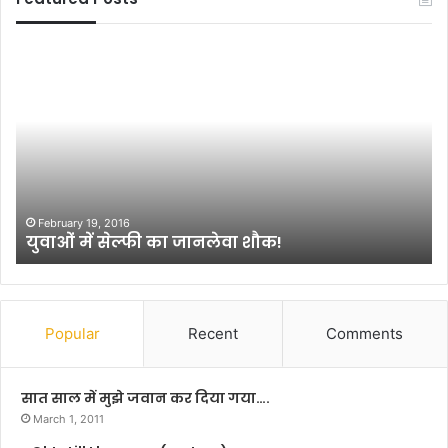
व
मुं
सं
गे
त
र
पै
में
ले
अ
स
वै
स्टू
ध
डि
ह
April 11, 2025
वसंत पैलेस स्टूडियोज कॉम्प्लेक्स बना शूटिंग हब,कई
यो
थि
फिल्मों की हो रही है शूटिंग
ज
या
कॉ
र
म्प्ले
,
क्स
का
ब
र
Popular
Recent
Comments
ना
तू
शू
स
टिं
,
सात साल में मुझे जवान कर दिया गया….
ग
मो
March 1, 2011
ह
बा