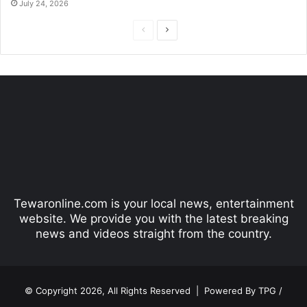
July 24, 2026
P
N
r
e
e
x
v
t
i
p
o
a
u
g
s
e
p
Tewaronline.com is your local news, entertainment
a
website. We provide you with the latest breaking
g
news and videos straight from the country.
e
© Copyright 2026, All Rights Reserved |
Powered By TPG /