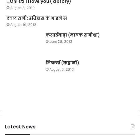
…Oh! still I love you ( a story)
ब
इ
,
August 8, 2010
ल
क
स
देवल रानी: इतिहास के आइने से
ई
हि
August 19, 2013
फि
त
ल्मों
कसाईबाड़ा (नाटक समीक्षा)
चो
की
री
June 28, 2013
हो
की
र
पां
ही
च
निष्कर्ष (कहानी)
है
बा
August 5, 2010
शू
इ
टिं
क
ग
ब
रा
म
द
Latest News