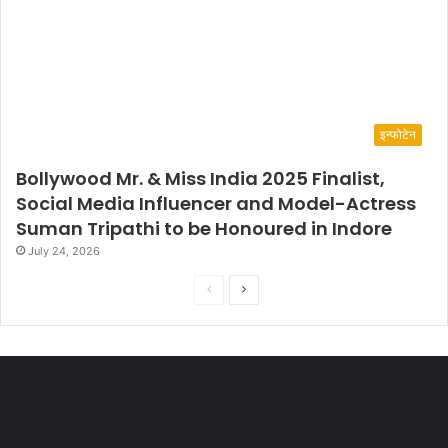
इन्फोटेन
Bollywood Mr. & Miss India 2025 Finalist,
Social Media Influencer and Model-Actress
Suman Tripathi to be Honoured in Indore
July 24, 2026
P
N
r
e
e
x
v
t
i
p
o
a