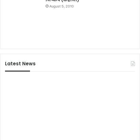
री
ड
August 5, 2010
की
.
मु
रा
फ्त
ज
शि
व
क्षा
व्य
व
स्था
Latest News