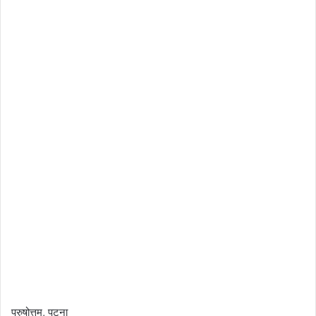
पुरुषोत्तम, पटना