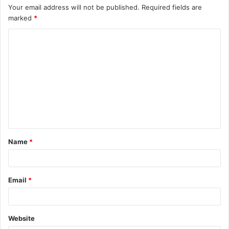
Your email address will not be published.
Required fields are
marked
*
C
o
m
m
e
n
t
Name
*
*
Email
*
Website