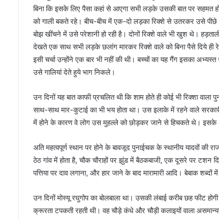
ड़ों
बिना कि इसके लिए पैसा कहां से आएगा सभी लड़के उसकी बात पर सहमत हो 
की
को गाली बकते रहे। बीच-बीच में एक-दो लड़का रिक्शे से उतरकर उसे पीछे स
धू
बोझ खींचने में उसे परेशानी हो रही है। दोनों रिक्शे वाले भी खुश थे। हड़ता
म
देखते एक साथ सभी लड़के छलांग मारकर रिक्शे वाले को बिना पैसे दिये ही
,
1
इसी चर्चा उन्होंने एक बार भी नहीं की थी। बच्चों का यह गैंग इसका अभ्य
क
उसे गालियां देते हुये भाग निकले।
रो
ड़
उन दिनों यह बात काफी प्रचलित थी कि शाम होते ही कोई भी रिक्शा वाला प
की
हु
साथ-साथ मार-कुटाई का भी भय होता था। उस इलाके में रहने वाले सरकारी ब
ई
में होने के कारण वे लोग उस मुहल्ले को छोड़कर जाने से हिचकते थे। इसक
बि
क्री
अति महत्वपूर्ण स्थान पर होने के बावजूद पुनाईचक के स्थानीय यादवों की रा
ठेठ गांव में होता है, चौक चौराहों पर झुंड में बैठकबाजी, एक दूसरे पर टश
पत्तिया पर दाव लगाना, और हार जाने के बाद मारामारी आदि। बेबाक शब्दों मे
उन दिनों मोस्यू रघुगोप का बोलबाला था। उसकी लंबाई करीब छह फीट होगी। 
क्रूरता टपकती रहती थी। वह चौड़े कंधे और चौड़ी कलाइयों वाला असमान्