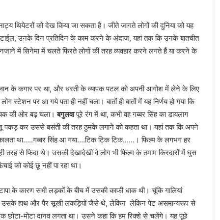
ट्य थियेटरों को देख किया जा सकता है। जीते जागते लोगों की दुनिया को यह
स्टाईल, उनके दिन प्रतिदिन के काम करने के अंदाज, यहां तक कि उनके बातचीत
ने में सिनेमा में चलते फिरते लोगों की तरह व्यवहार करने लगते हैं या करने के
न के कगार पर था, और धरती के व्यापक पटल को अपनी आगोश में लेने के लिए
सि
ग स्टेशन पर आ गये पता ही नहीं चला। बातों ही बातों में यह निर्णय हो गया कि
र्फ
सा
नाईचक की ओर बढ़ चला।
बगुलवा
पूरे रंग में था, कभी वह गब्बर सिंह का डायलाग
मा
जू पकड़ कर उससे बसंती की तरह ठुमके लगाने को कहता था। यहां तक कि अपने
जि
 से निकालता था…..गब्बर सिंह आ गया….टिक टिक टिक……। फिल्म के लगभग हर
क
रह से फिदा थे। उसकी देखादेखी वे लोग भी फिल्म के तमाम किरदारों में घुस
धा
August 31, 2012
र
ऊंचाई को कोई छू नहीं पा रहा था।
े कपड़ों की धूम,
सिर्फ सामाजिक धारवाहिक और फिल्म
वा
बनाना चाहता हूं : दीपक शर्मा
हि
ापा के कारण सभी लड़कों के बीच में उसकी काफी धाक थी। चूंकि गालियां
क
 उसके हाथ और पैर सूखी लकड़ियों जैसे थे, लेकिन लेकिन पेट असमान्यरूप से
औ
एक छोटा-मोटा दानव लगता था। उसने कहा कि हम रिक्शे से चलेंगे। यह पूछे
र