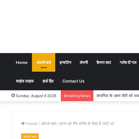
Home
अंदाजे बयां
इन्फोटेन
कंपनी
कैमरा शाट
ग्लोब दी गल
साइंस लाइफ
हार्ड हिट
Contact Us
कारगिल के अमर वीरों को भावभीनी श्
Sunday, August 9 2026
Breaking News
Home
/
अंदाजे बयां
/
पटना को मैंने करीब से देखा है (पार्ट-4)
अंदाजे बयां