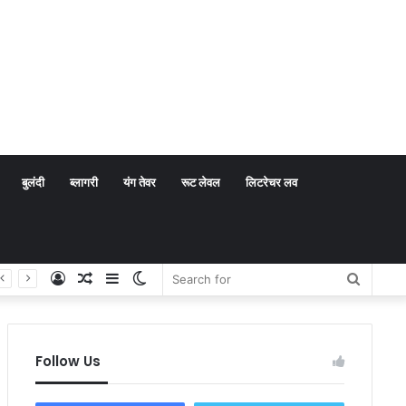
बुलंदी
ब्लागरी
यंग तेवर
रूट लेवल
लिटरेचर लव
Log
Random
Sidebar
Switch
Search
In
Article
skin
for
Follow Us