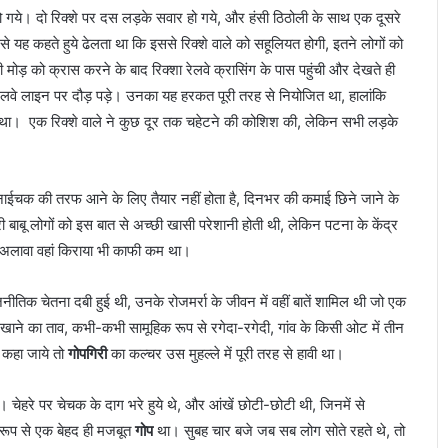
फि
गये। दो रिक्शे पर दस लड़के सवार हो गये, और हंसी ठिठोली के साथ एक दूसरे
ल्में
े यह कहते हुये ढेलता था कि इससे रिक्शे वाले को सहूलियत होगी, इतने लोगों को
ब
ली मोड़ को क्रास करने के बाद रिक्शा रेलवे क्रासिंग के पास पहुंची और देखते ही
ना
 रेलवे लाइन पर दौड़ पड़े। उनका यह हरकत पूरी तरह से नियोजित था, हालांकि
ना
चा
स्त था। एक रिक्शे वाले ने कुछ दूर तक चहेटने की कोशिश की, लेकिन सभी लड़के
ह
ता
हूं
ुनाईचक की तरफ आने के लिए तैयार नहीं होता है, दिनभर की कमाई छिने जाने के
:
दी
ाबू लोगों को इस बात से अच्छी खासी परेशानी होती थी, लेकिन पटना के केंद्र
प
े अलावा वहां किराया भी काफी कम था।
क
श
जनीतिक चेतना दबी हुई थी, उनके रोजमर्रा के जीवन में वहीं बातें शामिल थी जो एक
र्मा
न दिखाने का ताव, कभी-कभी सामूहिक रूप से रगेदा-रगेदी, गांव के किसी ओट में तीन
ं कहा जाये तो
गोपगिरी
का कल्चर उस मुहल्ले में पूरी तरह से हावी था।
चेहरे पर चेचक के दाग भरे हुये थे, और आंखें छोटी-छोटी थी, जिनमें से
यरूप से एक बेहद ही मजबूत
गोप
था। सुबह चार बजे जब सब लोग सोते रहते थे, तो