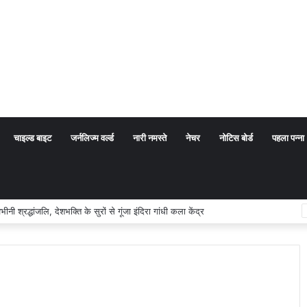
चाइल्ड बाइट
जर्नलिज्म वर्ल्ड
नारी नमस्ते
नेचर
नोटिस बोर्ड
पहला पन्ना
रद्धांजलि, देशभक्ति के सुरों से गूंजा इंदिरा गांधी कला केंद्र