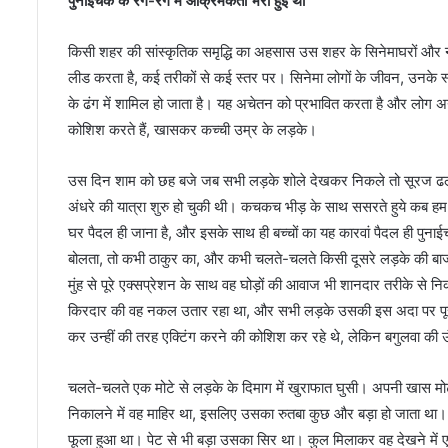
पुनाईचक के रग-रग में आक्रमकता भरी हुई थी
किसी शहर की सांस्कृतिक समृद्धि का अहसास उस शहर के सिनेमाघरों और ना
लीड करता है, कई तरीकों से कई स्तर पर। सिनेमा लोगों के जीवन, उनके 
के ढंग में शामिल हो जाता है। यह अचेतन को प्रभावित करता है और लोग अनजा
कोशिश करते हैं, खासकर कच्ची उम्र के लड़के।
उस दिन शाम को छह बजे जब सभी लड़के शोले देखकर निकले तो सूरज ढला
स
अंधरे की यात्रा शुरु हो चुकी थी। कचकच भीड़ के साथ ससरते हुये कब हम लो
ह
र
घर पैदल ही जाना है, और इसके साथ ही बच्चों का यह कारवां पैदल ही पु
सा
बोलता, तो कभी ठाकुर का, और कभी चलते-चलते किसी दूसरे लड़के की बा
में
मुंह से पूरे एक्सप्रेशन के साथ वह घोड़ों की आवाज भी शानदार तरीके
मे
किरदार की वह नकल उतार रहा था, और सभी लड़के उसकी इस अदा पर पूरी त
ला
January 13, 2024
,
कर उन्हीं की तरह एक्टिंग करने की कोशिश कर रहे थे, लेकिन बगुलवा की 
सहरसा में मेला, खादी क
खा
1 करोड़ की हुई बिक्री
दी
चलते-चलते एक मोटे से लड़के के दिमाग में खुराफात घुसी। अपनी खास मोट
के
निकालने में वह माहिर था, इसलिए उसका रुतबा कुछ और बड़ा हो जाता था।
क
फूला हुआ था। पेट से भी बड़ा उसका सिर था। कुल मिलाकर वह देखने में 
प