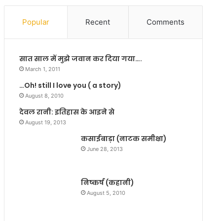
सिं
त
चा
न
Popular
Recent
Comments
ईं
से
प
बे
रि
ह
सात साल में मुझे जवान कर दिया गया….
यो
द
ज
ल
March 1, 2011
ना
गा
…Oh! still I love you ( a story)
का
व
August 8, 2010
कि
हैं
या
:
देवल रानी: इतिहास के आइने से
नि
शि
August 19, 2013
री
वा
कसाईबाड़ा (नाटक समीक्षा)
क्ष
नी
June 28, 2013
ण
दी
वा
न
निष्कर्ष (कहानी)
August 5, 2010