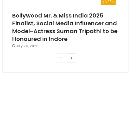
इन्फोटेन
Bollywood Mr. & Miss India 2025
Finalist, Social Media Influencer and
Model-Actress Suman Tripathi to be
Honoured in Indore
July 24, 2026
P
N
r
e
e
x
v
t
i
p
o
a
u
g
s
e
p
a