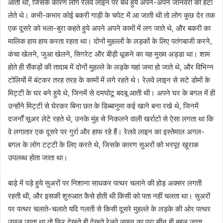
आती थी, जिसके कारण लोग रेलवे लाइन पर बंधे हुये अपने-अपने जानवरों को हटा
लेते थे। कभी-कभार कोई बकरी गाड़ी के चपेट में आ जाती थी तो लोग कुछ देर तक
एक दूसरे को भला-बुरा कहते हुये अपने अपने कामों में लग जाते थे, और बकरी का
मालिक हाय हाय करता रहता था। दोनों मुहल्लों के लड़कों के लिए पतंगबाजी करने,
कंचा खेलने, जुआ खेलने, सिगरेट और बीड़ी धूकने का यह मुख्य अड्डा था। शाम
होते ही सैंकड़ों की तादाब में दोनों मुहल्ले के लड़के यहां जमा हो जाते थे, और विभिन्न
टोलियों में बंटकर तरह तरह के कामों में लगे रहते थे। रेलवे लाइन से सटे डोमों के
मिट्टी के घर बने हुये थे, जिनमें से दमघोटू बदबू आती थी। अपने घर के बगल में ही
उन्होंने मिट्टी से घेरकर बिना छत के डिब्बानुमा कई खाने बना रखे थे, जिनमें
दजर्नों सूअर लेटे रहते थे, उनके मुंह से निकलने वाली खर्राटो से ऐसा लगता था कि
वे लगातार एक दूसरे पर गुर्रा और हाफ रहे हैं। रेलवे लाइन का इस्तेमाल अगल-
बगल के लोग टट्टी के लिए करते थे, जिसके कारण सुअरों को भरपूर खुराक
उपलब्ध होता जाता था।
बाड़े में पड़े हुये सुअरों पर निशाना साधकर पत्थर चलाने की होड़ अक्सर लगती
रहती थी, और इसकी शुरुआत कैसे होती थी किसी को पता नहीं चलता था। सुअरों
पर पत्थर चलाते-चलाते यदि गलती से किसी दूसरे मुहल्ले के लड़के की ओर पत्थर
उछल जाता था तो फिर देखते ही देखते रेलवे लाइन का पूरा सीन ही बहल जाता