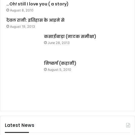
…Oh! still I love you ( a story)
क
छा
ल्प
August 8, 2010
त्र
लें
देवल रानी: इतिहास के आइने से
:
August 19, 2013
ए
स
कसाईबाड़ा (नाटक समीक्षा)
डी
June 28, 2013
ए
म
निष्कर्ष (कहानी)
August 5, 2010
Latest News