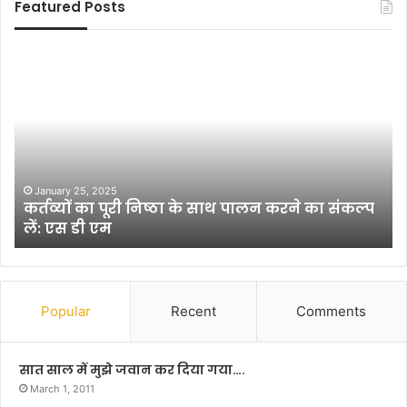
Featured Posts
क
प
र्त
ट
व्यों
ना
का
में
पू
हॉ
री
स्ट
नि
ल
ष्ठा
ला
January 25, 2025
’
कर्तव्यों का पूरी निष्ठा के साथ पालन करने का संकल्प
के
इ
लें: एस डी एम
सा
फ
थ
को
पा
इं
ल
ज्वा
न
य
Popular
Recent
Comments
क
क
र
र
ने
र
सात साल में मुझे जवान कर दिया गया….
का
हे
March 1, 2011
सं
हैं