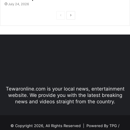
July 24, 2026
P
N
r
e
e
x
v
t
i
p
o
a
u
g
s
e
p
Tewaronline.com is your local news, entertainment
a
website. We provide you with the latest breaking
g
news and videos straight from the country.
e
© Copyright 2026, All Rights Reserved |
Powered By TPG /