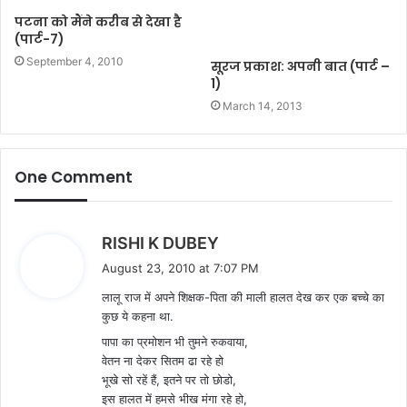
पटना को मैंने करीब से देखा है
(पार्ट-7)
September 4, 2010
सूरज प्रकाश: अपनी बात (पार्ट –
1)
March 14, 2013
One Comment
s
RISHI K DUBEY
a
August 23, 2010 at 7:07 PM
y
लालू राज में अपने शिक्षक-पिता की माली हालत देख कर एक बच्चे का
s
कुछ ये कहना था.
:
पापा का प्रमोशन भी तुमने रुकवाया,
वेतन ना देकर सितम ढा रहे हो
भूखे सो रहें हैं, इतने पर तो छोडो,
इस हालत में हमसे भीख मंगा रहे हो,