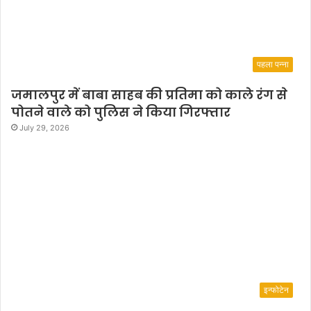
म
धा
म
से
पहला पन्ना
म
ना
जमालपुर में बाबा साहब की प्रतिमा को काले रंग से
ई
पोतने वाले को पुलिस ने किया गिरफ्तार
July 29, 2026
इन्फोटेन