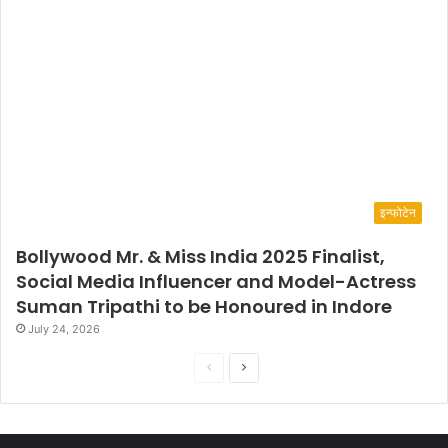
इन्फोटेन
Bollywood Mr. & Miss India 2025 Finalist,
Social Media Influencer and Model-Actress
Suman Tripathi to be Honoured in Indore
July 24, 2026
P
N
r
e
e
x