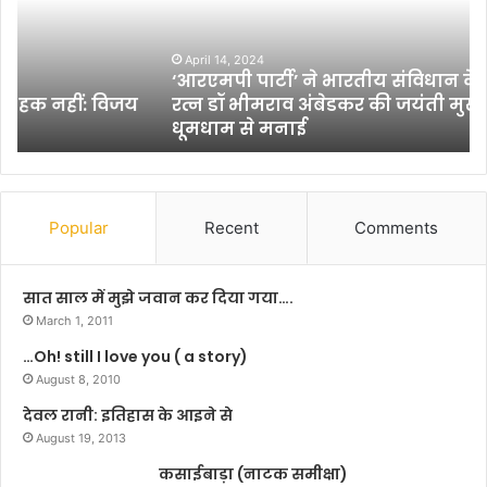
म
कि
पी
ल
पा
April 14, 2024
थी
‘आरएमपी पार्टी’ ने भारतीय संविधान के निर्माता भारत
र्टी
फ्स
रत्न डॉ भीमराव अंबेडकर की जयंती मुख्यलय में
’
”
धूमधाम से मनाई
ने
दे
भा
ख
र
ने
ती
के
य
बा
Popular
Recent
Comments
सं
द
वि
फि
धा
ल्म
सात साल में मुझे जवान कर दिया गया….
न
का
March 1, 2011
के
र
…Oh! still I love you ( a story)
नि
ब
र्मा
August 8, 2010
न
ता
ने
देवल रानी: इतिहास के आइने से
भा
का
August 19, 2013
र
नि
त
कसाईबाड़ा (नाटक समीक्षा)
श्च