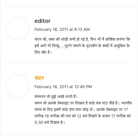
s
editor
a
February 18, 2011 at 8:13 AM
y
चंदन जी, वक्त की थोड़ी कमी हो गई है, फिर भी मैं कोशिश करुंगा कि
s
इसे आगे भी लिखूं…..पुराने जमाने के दूरदर्शन के शब्दों में असुविधा के
:
लिए खेद है।
s
चंदन
a
February 18, 2011 at 12:40 PM
y
संस्मरण तो मुझे अच्छे लगते हैं।
s
समय जो आपके वेबसाइट पर दिखता है साढे पांच घंटा पीछे है। भारतीय
:
समय के लिए इसमें साढे पांच घंता जोड़ लें। आपके वेबसाइट पर 17
तारीख 16 तारीख की रात को 12 बजे दिखने के बजाय 17 तारीख को
5:30 बजे दिखता है।