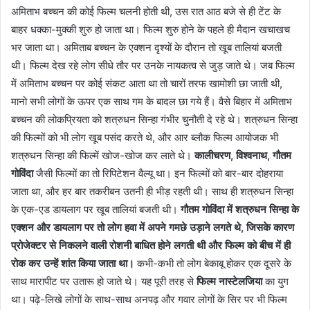
अमिताभ बच्चन की कोई फिल्म चलनी होती थी, उस रात आठ बजे से ही टेंट के
बाहर धक्का-मुक्की शुरु हो जाता था। फिल्म शुरु होने के पहले ही मैदान खचाखच
भर जाता था। अमिताब बच्चन के एक्शन दृश्यों के दौरान तो खूब तालियां बजती
थी। फिल्म देख रहे लोग सीधे तौर पर उनके नायकत्व से जुड़ जाते थे। जब फिल्म
में अमिताभ बच्चन पर कोई संकट आता था तो चारों तरफ खामोशी छा जाती थी,
मानो सभी लोगों के ऊपर एक साथ गम के बादल छा गये हैं। वैसे बिहार में अमिताभ
बच्चन की लोकप्रियता को शत्रुधन सिन्हा गंभीर चुनौती दे रहे थे। शत्रुधन सिन्हा
की फिल्मों को भी लोग खूब पसंद करते थे, और आर ब्लौक फिल्म आयोजक भी
शत्रुधन सिन्हा की फिल्में खोज-खोज कर लाते थे।
कालीचरण, विश्वनाथ, गौतम
गोविंदा
जैसी फिल्मों का तो रिपिटेशन वैल्यू था। इन फिल्मों को बार-बार दोहराया
जाता था, और हर बार तकरीबन उतनी ही भीड़ रहती थी। साथ ही शत्रुधन सिन्हा
के एक-एड डायलाग पर खूब तालियां बजती थी।
गौतम गोविंदा में शत्रुधन सिन्हा के
एक्शन और डायलाग पर तो लोग हवा में अपने गमछे उड़ाने लगते थे, जिसके कारण
प्रोजेक्टर से निकलने वाली रोशनी बाधित होने लगती थी और फिल्म को बीच में ही
रोक कर उन्हें शांत किया जाता था।
कभी-कभी तो लोग बेकाबू होकर एक दूसरे के
साथ मारापीट पर उतारू हो जाते थे। यह पूरी तरह से
फिल्म नास्टेलजिया
का युग
था। पढ़े-लिखे लोगों के साथ-साथ अनपढ़ और गवार लोगों के सिर पर भी फिल्म