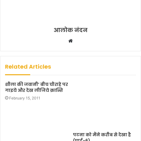
आलोक नंदन
W
e
b
s
Related Articles
i
t
शीला की जवानी’ बीच चौराहे पर
e
गाइये और देख लीजिये क्रान्ति
February 15, 2011
पटना को मैंने करीब से देखा है
(पार्ट-6)