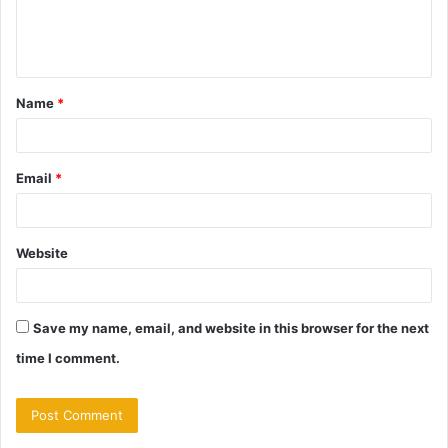
e
n
t
Name
*
*
Email
*
Website
Save my name, email, and website in this browser for the next
time I comment.