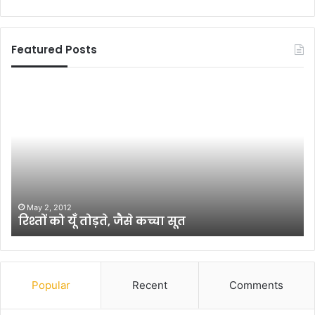
Featured Posts
क्या
दि
स
ल
मा
खु
ज
श
में
प्र
अ
क
मी
र
री
ण
—
में
October 5, 2012
क्या समाज में अमीरी — गरीबी दैवीय प्रतिफल है ?
ग
गि
री
र
बी
फ्ता
दै
री
वी
दे
Popular
Recent
Comments
य
ने
प्र
ध