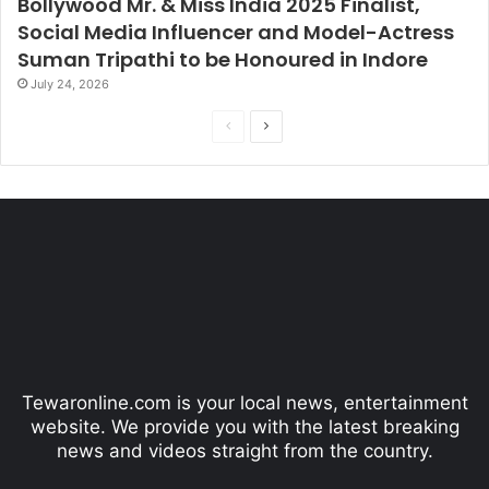
Bollywood Mr. & Miss India 2025 Finalist,
Social Media Influencer and Model-Actress
Suman Tripathi to be Honoured in Indore
July 24, 2026
P
N
r
e
e
x
v
t
i
p
o
a
u
g
s
e
p
Tewaronline.com is your local news, entertainment
a
website. We provide you with the latest breaking
g
news and videos straight from the country.
e