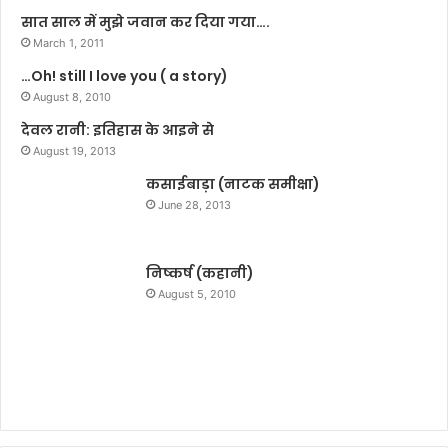
ति
र
सात साल में मुझे जवान कर दिया गया….
फ
ह
March 1, 2011
ल
रा
…Oh! still I love you ( a story)
है
था
?
August 8, 2010
ना
प
देवल रानी: इतिहास के आइने से
हुं
August 19, 2013
चे
कसाईबाड़ा (नाटक समीक्षा)
सा
मा
June 28, 2013
जि
क
रा
निष्कर्ष (कहानी)
ज
August 5, 2010
नी
ति
क
का
र्य
क
र्ता