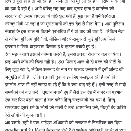
स्थिति बुरी
ही होती जा रही है। राजनेता ऐसे मुद्दे ला रहे हैं जो सिर्फ भावनाओं
को हवा दे
रही है। अभी देखिए छह माह बाद चुनाव होना है कांग्रेस की
सरकार की तमाम
विफलतायें पीछे छूट गयी हैं, मुद्दा क्या है धर्मनिरपेक्षता
नरेन्द्र मोदी आ
रहा है जो मुसलमानों को इस देश से मिटा देगा। आम मुस्लिम
नेताओं के इस चाल से
कितने प्रभावित हैं ये तो बाद की बात है। लेकिन नेता
से अधिक मुस्लिम
बुद्दिजीवी, मीडिया और फेसबुक से जुड़े मुस्लिम जिन्हें
इस्लाम में सिर्फ
कट्टरता दिखता है वे तूफान मचाये हुए हैं।
दंगा भड़क जाये इसकी कामना
करते हैं, इससे इनका रोजगार चल जायेगा।
इन्हें अपने कॉम की चिंता नहीं है।
फिसद आज भी दो वक्त की रोटी के
80
लिए जूझ रहा है, लेकिन अल्लाह के नाम पर
फसाद करवाने में इन्हें आंनद की
अनुभूति होती है। लेकिन इनकी दुकान इसलिए
फलफूल रही है क्यों कि
हमलोग आज भी नहीं समझ पा रहे हैं कि ये क्या चाह रहे
हैं। इसी तरह से मोदी
समर्थकों की बात करें। तूफान मचाये हुए हैं जैसे इस देश में
बाबर का प्रभाव
एक बार फिर बढने वाला है बात करेंगे हिन्दू राष्ट्रवादी का
क्या है, हिन्दू
राष्ट्रवाद दूसरे धर्म के लोगों को गाली दे उन्हें अपमानित
करे, मित्रों बंद करिये
ऐसे लोगों की दुकानदारी।
अब बतायें, यूपी में एक
आईएस अधिकारी को सरकार ने निलम्बित कर दिया
हाय-तौबा मची है। कितने ईमानदार
होते हैं ये आईएस अधिकारी किसी से छुपा