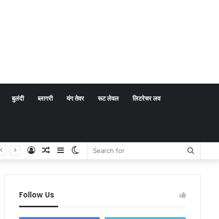
बुलंदी
ब्लागरी
यंग तेवर
रूट लेवल
लिटरेचर लव
Log
Random
Sidebar
Switch
Search
In
Article
skin
for
Follow Us