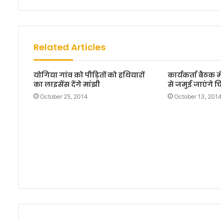
e
b
s
i
Related Articles
t
e
योगिया गांव को पीड़ितों को हथियारों
कार्यकर्ता बैठक म
का लाइसेंस देंगे मांझी
से जमुई जाएंगे 
October 25, 2014
October 13, 201