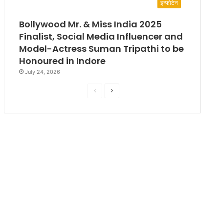
इन्फोटेन
Bollywood Mr. & Miss India 2025
Finalist, Social Media Influencer and
Model-Actress Suman Tripathi to be
Honoured in Indore
July 24, 2026
P
N
r
e
e
x
v
t
i
p
o
a
u
g
s
e
p
a