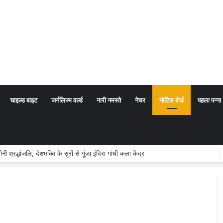
चाइल्ड बाइट
जर्नलिज्म वर्ल्ड
नारी नमस्ते
नेचर
नोटिस बोर्ड
पहला पन्ना
थ संप्रदाय नहीं, बल्कि सत्य, कर्तव्य और चरित्र निर्माण है: विजय प्रकाश