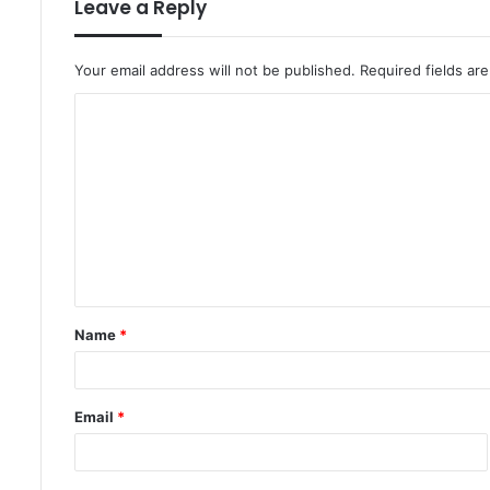
Leave a Reply
Your email address will not be published.
Required fields a
C
o
m
m
e
n
t
Name
*
*
Email
*