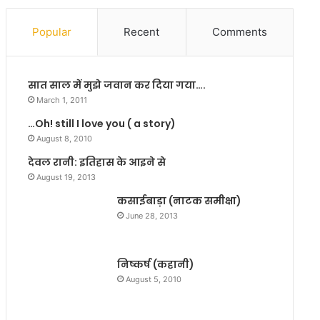
में
म
ब
से
Popular
Recent
Comments
द
हा
ला
उ
व
स
सात साल में मुझे जवान कर दिया गया….
की
के
ज
भ
March 1, 2011
रु
व्य
…Oh! still I love you ( a story)
र
प्री
August 8, 2010
त
मि
:
य
देवल रानी: इतिहास के आइने से
पू
र
August 19, 2013
जा
की
कसाईबाड़ा (नाटक समीक्षा)
मा
फि
June 28, 2013
र
ल्म
वा
इं
ह
ड
निष्कर्ष (कहानी)
स्ट्री
में
August 5, 2010
गूं
ज