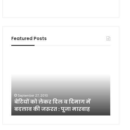
Featured Posts
बे
दू
टि
र
यों
द
को
र्श
ले
न
क
के
र
टी
September 27, 2010
March 2
दि
वी
बेटियों को लेकर दिल व दिमाग में
दूरदर्
ल
सी
बदलाव की जरुरत : पूजा मारवाह
भव्य प्
व
रि
दि
य
मा
ल
ग
रा