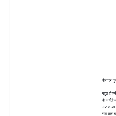
नि
दे
श
क
ने
मुं
गे
र
के
खि
ला
ड़ि
यों
से
की
वीरेन्द्र क
मु
ला
बहुत ही ह
का
वी जयंती 
त
नाटक का म
रात तक चल