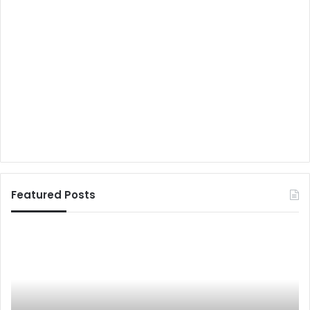
Featured Posts
दि
ल्ली
का
ता
ल
November 28, 2023
क