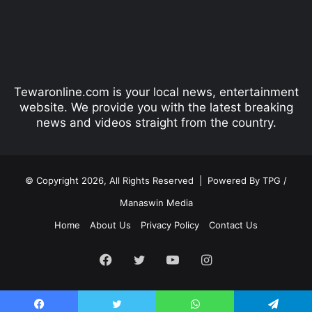
o
a
u
g
s
e
p
Tewaronline.com is your local news, entertainment
a
website. We provide you with the latest breaking
g
news and videos straight from the country.
e
© Copyright 2026, All Rights Reserved |
Powered By TPG /
Manaswin Media
Home
About Us
Privacy Policy
Contact Us
Facebook
Twitter
YouTube
Instagram