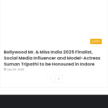
इन्फोटेन
Bollywood Mr. & Miss India 2025 Finalist,
Social Media Influencer and Model-Actress
Suman Tripathi to be Honoured in Indore
July 24, 2026
P
N
r
e
e
x
v
t
i
p