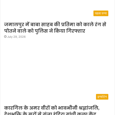
प
न्न
हु
पहला पन्ना
आ
,
जमालपुर में बाबा साहब की प्रतिमा को काले रंग से
बॉ
पोतने वाले को पुलिस ने किया गिरफ्तार
ली
July 29, 2026
वु
ड
गा
य
क
जु
बि
न
नौ
टि
या
इन्फोटेन
ल
ने
कारगिल के अमर वीरों को भावभीनी श्रद्धांजलि,
अ
देशभक्ति के सुरों से गूंजा इंदिरा गांधी कला केंद्र
प