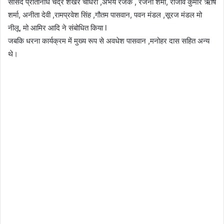
सांसद प्रतिनिधि चंद्र शेखर चौधरी ,अभय रजक , रंजना शर्मा, राजीव कुमार ऋषि
शर्मा, अनीता देवी ,रामप्रवेश सिंह ,गौतम पासवान, पवन मंडल ,सूरज मंडल मो
नीलू, मो आमिर आदि ने संबोधित किया l
जबकि धरना कार्यक्रम में मुख्य रूप से अवधेश पासवान ,मनोहर दास सहित अन्य
थे।