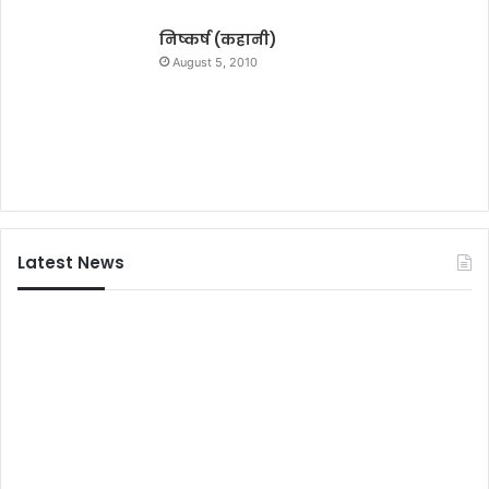
श
ता
निष्कर्ष (कहानी)
ब्दी
August 5, 2010
व
र्ष
म
हो
त्स
व
‘
वि
Latest News
रा
स
त
’
धू
म
धा
म
से
सं