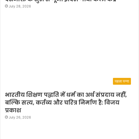
ने
July 28, 2026
गी
तों
से
म
हो
त्स
व
को
या
द
गा
पहला पन्ना
र
ब
भारतीय शिक्षण पद्धति में धर्म का अर्थ संप्रदाय नहीं,
ना
बल्कि सत्य, कर्तव्य और चरित्र निर्माण है: विजय
दि
या
प्रकाश
July 26, 2026