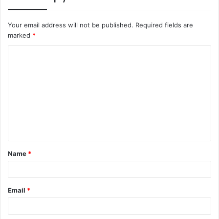
Your email address will not be published.
Required fields are
marked
*
C
o
m
m
e
n
t
Name
*
*
Email
*