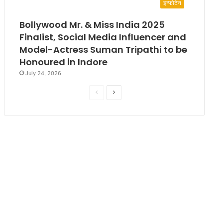
इन्फोटेन
Bollywood Mr. & Miss India 2025
Finalist, Social Media Influencer and
Model-Actress Suman Tripathi to be
Honoured in Indore
July 24, 2026
P
N
r
e
e
x
v
t
i
p
o
a
u
g
s
e
p
a