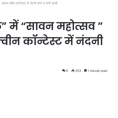
सावन क्वीन कॉन्टेस्ट में नंदनी शर्मा ने मारी बाजी
कूल” में “सावन महोत्सव ”
न कॉन्टेस्ट में नंदनी
प
सी
ने
छू
0
253
1 minute read
ट
र
हे
हैं
वूमन’ शीघ्र
January 16, 2011
म
पसीने छूट रहे हैं महंगाई से
हं
गा
ई
से