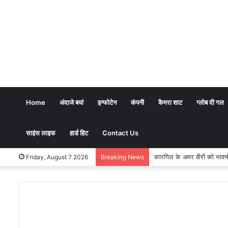
Home
अंदाजे बयां
इन्फोटेन
कंपनी
कैमरा शाट
ग्लोब दी गल
साइंस लाइफ
हार्ड हिट
Contact Us
कारगिल के अमर वीरों को भावभीनी श्रद
Friday, August 7 2026
Breaking News