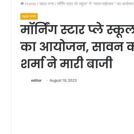
Home
/
पहला पन्ना
/
मॉर्निंग स्टार प्ले स्कूल” में “सावन महोत्सव ” का आयोजन, 
पहला पन्ना
मॉर्निंग स्टार प्ले स्
का आयोजन, सावन क्वी
अ
शर्मा ने मारी बाजी
नो
खी
-
editor
August 19, 2023
द
ज
र्नी
November 12, 2022
ऑ
अनोखी- द जर्नी ऑफ ए 
फ
प्रदर्शित
ए
वू
म
न