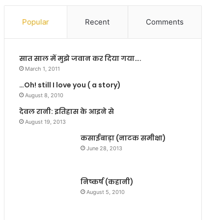
वि
ख्य
रा
क
Popular
Recent
Comments
ट
का
मा
मि
न
ल
सात साल में मुझे जवान कर दिया गया….
व
र
ब
हा
March 1, 2011
न
है
…Oh! still I love you ( a story)
स
अ
August 8, 2010
क
पा
ते
र
देवल रानी: इतिहास के आइने से
थे
ज
August 19, 2013
—
न
कसाईबाड़ा (नाटक समीक्षा)
-
स
June 28, 2013
म
र्थ
न
निष्कर्ष (कहानी)
:
श
August 5, 2010
म
शा