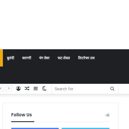
बुलंदी
ब्लागरी
यंग तेवर
रूट लेवल
लिटरेचर लव
Log
Random
Sidebar
Switch
Search
In
Article
skin
for
Follow Us