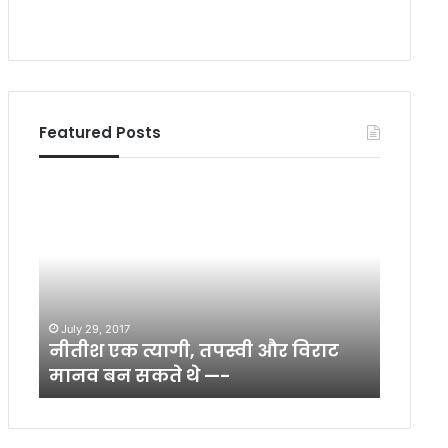
Featured Posts
नी
ज
ती
न
श
सं
ए
प
क
र्क
त्या
अ
May 6, 
गी
भि
जनसंपर
July 29, 2017
,
या
नीतीश एक त्यागी, तपस्वी और विराट
मिल र
त
न
मानव बन सकते थे —-
मलिक
प
में
स्वी
अ
औ
ल्प
र
सं