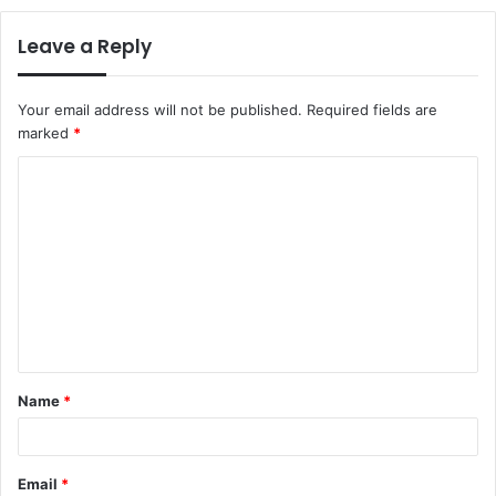
Leave a Reply
Your email address will not be published.
Required fields are
marked
*
C
o
m
m
e
n
t
Name
*
*
Email
*