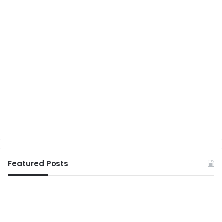
Featured Posts
मुं
ब
ई
में