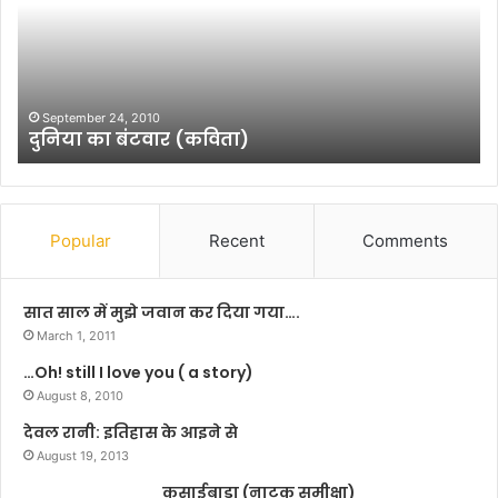
‘
ग्लो
ब
ल
March 20, 2026
मुंबई में ‘ग्लोबल ईस्पोर्ट्स गेम्
ई
भारतीय ईस्पोर्ट्स के नए युग की 
स्पो
र्ट्स
गे
म्स
2
Popular
Recent
Comments
0
2
6
सात साल में मुझे जवान कर दिया गया….
’
March 1, 2011
का
…Oh! still I love you ( a story)
भ
August 8, 2010
व्य
आ
देवल रानी: इतिहास के आइने से
गा
August 19, 2013
ज़
कसाईबाड़ा (नाटक समीक्षा)
: