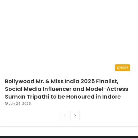
इन्फोटेन
Bollywood Mr. & Miss India 2025 Finalist,
Social Media Influencer and Model-Actress
Suman Tripathi to be Honoured in Indore
July 24, 2026
P
N
r
e
e
x