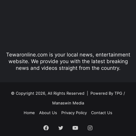
v
t
i
p
o
a
u
g
s
e
p
Tewaronline.com is your local news, entertainment
a
website. We provide you with the latest breaking
g
news and videos straight from the country.
e
© Copyright 2026, All Rights Reserved |
Powered By TPG /
Manaswin Media
Home
About Us
Privacy Policy
Contact Us
Facebook
Twitter
YouTube
Instagram