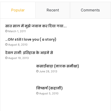
र
त
चु
है
Popular
Recent
Comments
ना
अ
वी
न्ना
तै
ह
सात साल में मुझे जवान कर दिया गया….
या
जा
March 1, 2011
री
रे
…Oh! still I love you ( a story)
जो
का
रो
August 8, 2010
आं
प
दो
देवल रानी: इतिहास के आइने से
र
ल
August 19, 2013
!
न
कसाईबाड़ा (नाटक समीक्षा)
June 28, 2013
निष्कर्ष (कहानी)
August 5, 2010