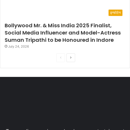
इन्फोटेन
Bollywood Mr. & Miss India 2025 Finalist,
Social Media Influencer and Model-Actress
Suman Tripathi to be Honoured in Indore
July 24, 2026
P
N
r
e
e
x
v
t
i
p
o
a
u
g
s
e
p