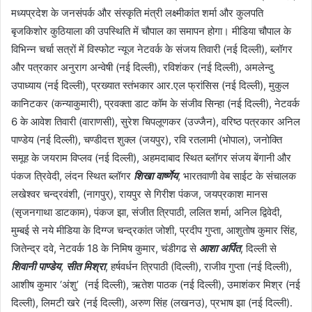
मध्यप्रदेश के जनसंपर्क और संस्कृति मंत्री लक्ष्मीकांत शर्मा और कुलपति
बृजकिशोर कुठियाला की उपस्थिति में चौपाल का समापन होगा। मीडिया चौपाल के
विभिन्न चर्चा सत्रों में विस्फोट न्यूज नेटवर्क के संजय तिवारी (नई दिल्ली), ब्लॉगर
और पत्रकार अनुराग अन्वेषी (नई दिल्ली), रविशंकर (नई दिल्ली), अमलेन्दु
उपाध्याय (नई दिल्ली), प्रख्यात स्तंभकार आर.एल फ्रांसिस (नई दिल्ली), मुकुल
कानिटकर (कन्याकुमारी), प्रवक्ता डाट कॉम के संजीव सिन्हा (नई दिल्ली), नेटवर्क
6 के आवेश तिवारी (वाराणसी), सुरेश चिपलूणकर (उज्जैन), वरिष्ठ पत्रकार अनिल
पाण्डेय (नई दिल्ली), चण्डीदत्त शुक्ल (जयपुर), रवि रतलामी (भोपाल), जनोक्ति
समूह के जयराम विप्लव (नई दिल्ली), अहमदाबाद स्थित ब्लॉगर संजय बेंगानी और
पंकज त्रिवेदी, लंदन स्थित ब्लॉगर
शिखा वार्ष्णेय
, भारतवाणी वेब साईट के संचालक
लखेश्वर चन्द्रवंशी, (नागपुर्), रायपुर से गिरीश पंकज, जयप्रकाश मानस
(सृजनगाथा डाटकाम), पंकज झा, संजीत त्रिपाठी, ललित शर्मा, अनिल द्विवेदी,
मुम्बई से नये मीडिया के दिग्ग्ज चन्द्रकांत जोशी, प्रदीप गुप्ता, आशुतोष कुमार सिंह,
जितेन्द्र दवे, नेटवर्क 18 के निमिष कुमार, चंडीगढ से
आशा अर्पित
, दिल्ली से
शिवानी पाण्डेय
,
सीत मिश्रा
, हर्षवर्धन त्रिपाठी (दिल्ली), राजीव गुप्ता (नई दिल्ली),
आशीष कुमार ‘अंशु’ (नई दिल्ली), ऋतेश पाठक (नई दिल्ली), उमाशंकर मिश्र (नई
दिल्ली), लिमटी खरे (नई दिल्‍ली), अरुण सिंह (लखनउ), प्रभाष झा (नई दिल्ली).