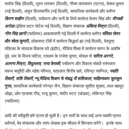
स्वदेश सिंह (दिल्ली), भुवन भास्कर (दिल्ली), गौतम कात्यायन (पटना), केशव कुमार
(नई दिल्ली), अंकुर विजयवर्गीय (नई दिल्ली), सामाजिक कार्यकर्ता और ब्लॉगर
किरण शाहीन
(दिल्ली), पर्यावरण और पानी के लिये कार्यरत केसर सिंह और
मीनाक्षी
अरोडा
(इंडिया वाटर पोर्टल नई दिल्ली), विज्ञान संचारक
अंकिता मिश्रा
(दिल्ली),
नीरु सिंह ज्ञानी
(ग्वालियर) आकाशवाणी नई दिल्ली में कार्यरत ब्लॉगर
वर्तिका तोमर
और श्वेता कुमारी,
लोकसभा टीवी में कार्यरत सिद्धार्थ झा (नई दिल्ली), देवपुत्र
पत्रिका के संपादक विकास दवे (इंदौर), मीडिया शिक्षा में कार्यरत सागर के आशीष
दूबे, धार के विजय पाटिल, रतलाम के राजेश मूणत, भोपाल से
सरिता अरगरे,
अल्पना मिश्रा, विधुल्लता, जया केतकी
, पर्यावरण और विकास संबंधी स्तंभकार
पंकज चतुर्वेदी और महेश परिमल, पत्रकार शिरीष खरे, रविन्द्र स्वप्निल,
स्वाति
तिवारी, शशि तिवारी
, न्यू मीडिया शिक्षण से संबद्ध
पी शशिकला
, साहित्यकार कुमकुम
गुप्ता,
सामाजिक कार्यकर्ता नरेन्द्र जैन, विज्ञान संचारक सुशील शुक्ला, लाल बहादुर
ओझा, ओम प्रकाश गौड, राजू कुमार, संदीप भटट (खंडवा), लोकेन्द्र सिंह
(ग्वालियर)
आदि की स्वीकृति हमें प्राप्त हो चुकी है। इन सभी के साथ कई अन्य ख्याति प्राप्त
ब्लोगर्स, वेब संचालक और स्तंभ लेखक इस चौपाल में शिरकत करेंगे। इनके साथ