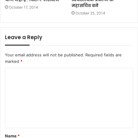
महासचिव बने
October 17, 2014
October 25, 2014
Leave a Reply
Your email address will not be published.
Required fields are
marked
*
C
o
m
m
e
n
t
Name
*
*