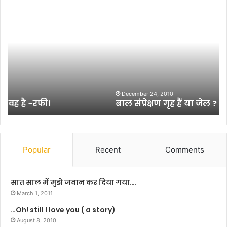
बा
पी
ल
प
सं
ली
प्रे
ला
क्ष
इ
ण
व
गृ
की
ह
ध
हैं
नि
December 24, 2010
बाल संप्रेक्षण गृह हैं या जेल ?
या
या
जे
से
ल
रू
?
-
ब
Popular
Recent
Comments
-
रू
हु
सात साल में मुझे जवान कर दिया गया….
ए
March 1, 2011
सि
…Oh! still I love you ( a story)
मे
August 8, 2010
ज