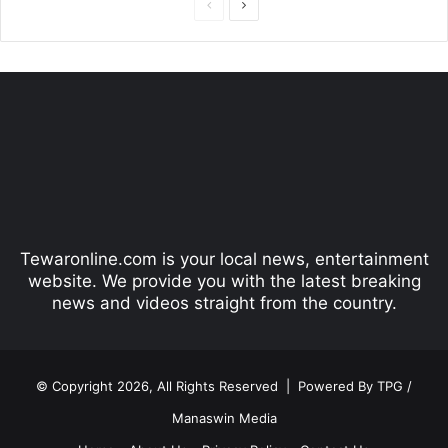
P
N
r
e
e
x
v
t
i
p
o
a
u
g
s
e
p
Tewaronline.com is your local news, entertainment
a
website. We provide you with the latest breaking
g
news and videos straight from the country.
e
© Copyright 2026, All Rights Reserved |
Powered By TPG /
Manaswin Media