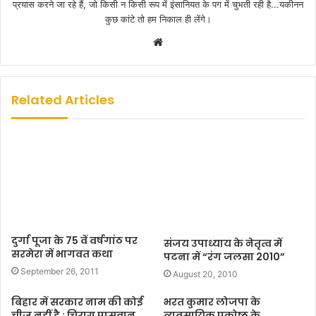
प्रयास करने जा रहे हैं, जो किसी न किसी रूप में इंसानियत के पग में चुभती रही है...यकीनन
कुछ कांटे तो हम निकाल ही लेंगे।
W
e
b
s
Related Articles
i
t
e
दुर्गा पूजा के 75 वें वर्षगांठ पर
संजय उपाध्याय के नेतृत्व में
सरमेरा में भागवत कथा
पटना में “रंग जलसा 2010”
September 26, 2011
August 20, 2010
बिहार में सरकार नाम की कोई
भरत कुमार लोजपा के
चीज नहीं है : चिराग पासवान
व्यवसायिक प्रकोष्ठ के