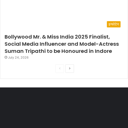
इन्फोटेन
Bollywood Mr. & Miss India 2025 Finalist,
Social Media Influencer and Model-Actress
Suman Tripathi to be Honoured in Indore
July 24, 2026
P
N
r
e
e
x
v
t
i
p
o
a
u
g
s
e