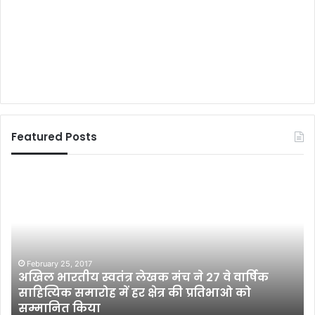
Featured Posts
प
ह
चा
न
(
क
वि
र्षिक
ता
को
)
April 1, 2013
पहचान (कविता)