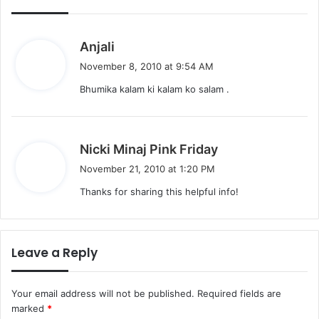
s
Anjali
a
November 8, 2010 at 9:54 AM
y
Bhumika kalam ki kalam ko salam .
s
:
s
Nicki Minaj Pink Friday
a
November 21, 2010 at 1:20 PM
y
Thanks for sharing this helpful info!
s
:
Leave a Reply
Your email address will not be published.
Required fields are
marked
*