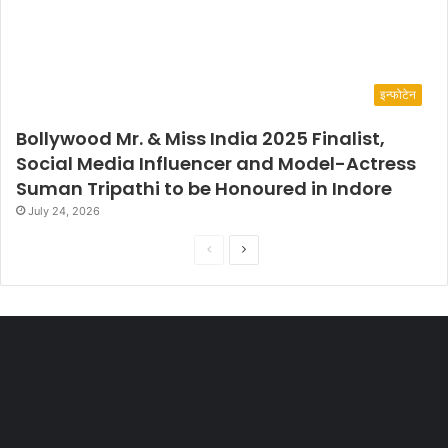
इन्फोटेन
Bollywood Mr. & Miss India 2025 Finalist,
Social Media Influencer and Model-Actress
Suman Tripathi to be Honoured in Indore
July 24, 2026
P
N
r
e
e
x
v
t
i
p
o
a
u
g
s
e