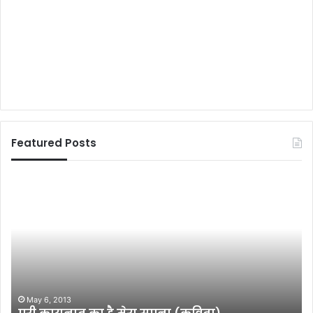
Featured Posts
आ
य
म
दु
आ
वं
द
श
मी
ही
क्या
न
क
र
रे
हा
,
तो
March 14, 2011