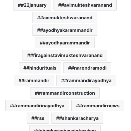
#22january
#avimukteshvaranand
#avimukteshwaranand
#ayodhyakarammandir
#ayodhyarammandir
#firagainstavimukteshvaranand
#hindurituals
#narendramodi
#rammandir
#rammandirayodhya
#rammandirconstruction
#rammandirinayodhya
#rammandirnews
#rss
#shankaracharya
#shankarachayainterview