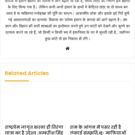
सदियों से इंसान बेहतरी की तलाश में आगे बढ़ता जा रहा है, तमाम तंत्रों का निर्माण इस बेहतरी
के लिए किया गया है। लेकिन कभी-कभी इंसान के हाथों में केंद्रित तंत्र या तो साध्य बन
जाता है या व्यक्तिगत मनोइच्छा की पूर्ति का साधन। आकाशीय लोक और इसके इर्द गिर्द बुनी
गई अवधाराणाओं का क्रमश: विकास का उदेश्य इंसान के कारवां को आगे बढ़ाना है। हम
ज्ञान और विज्ञान की सभी शाखाओं का इस्तेमाल करते हुये उन कांटों को देखने और चुनने का
प्रयास करने जा रहे हैं, जो किसी न किसी रूप में इंसानियत के पग में चुभती रही है...यकीनन
कुछ कांटे तो हम निकाल ही लेंगे।
W
e
b
s
Related Articles
i
t
e
राष्ट्रप्रेम जागृत करना ही तिरंगा
राम के आंगन में पसर रही है
यात्रा का है उद्देश्य :अम्बरीश सिंह
लंकाई संस्कृति,भू- माफियाओं