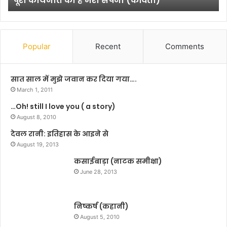
आम आदमी क्या करे, अंधी है सरकार
अं
या
धी
द
है
व
स
क
र
हाँ
Popular
Recent
Comments
का
से
र
आ
ये
सात साल में मुझे जवान कर दिया गया….
?
March 1, 2011
…Oh! still I love you ( a story)
August 8, 2010
देवल रानी: इतिहास के आइने से
August 19, 2013
कसाईबाड़ा (नाटक समीक्षा)
June 28, 2013
निष्कर्ष (कहानी)
August 5, 2010