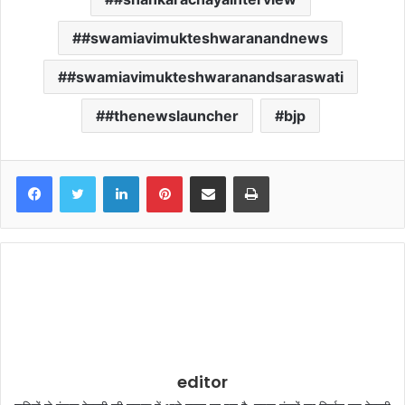
#swamiavimukteshwaranandnews
#swamiavimukteshwaranandsaraswati
#thenewslauncher
bjp
LinkedIn
Pinterest
Share via Email
Print
editor